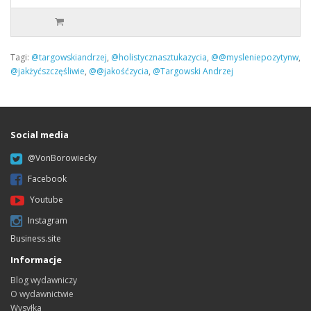
Tagi:
@targowskiandrzej
,
@holistycznasztukazycia
,
@@mysleniepozytynw
,
@jakżyćszczęśliwie
,
@@jakośćzycia
,
@Targowski Andrzej
Social media
@VonBorowiecky
Facebook
Youtube
Instagram
Business.site
Informacje
Blog wydawniczy
O wydawnictwie
Wysyłka