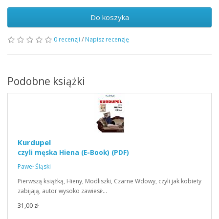
Do koszyka
0 recenzji
/
Napisz recenzję
Podobne książki
Kurdupel
czyli męska Hiena (E-Book) (PDF)
Paweł Śląski
Pierwszą książką, Hieny, Modliszki, Czarne Wdowy, czyli jak kobiety
zabijają, autor wysoko zawiesił…
31,00 zł