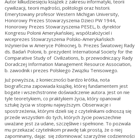
Autor kilkudziesięciu książek z zakresu informatyki, teorii
cywilizacji, teorii mądrości, politologii oraz historii.
Emerytowany profesor Western Michigan University,
Honorowy Prezes Stowarzyszenia Dzieci PW 1944,
Honorowy Prezes Stowarzyszenia PESEL, b. dyrektor
Kongresu Polonii Amerykańskiej, współzałożyciel i
wiceprezes Stowarzyszenia Polsko-Amerykańskich
Inżynierów w Ameryce Północnej, b. Prezes Światowej Rady
ds. Badań Polonii, b. prezydent International Society for the
Comparative Study of Civilizations, b. przewodniczący Rady
Doradczej Information Management Resource Association,
b. zawodnik i prezes Polskiego Związku Tenisowego.
Już powyższa, z konieczności bardzo krótka, nota
biograficzna zapowiada książkę, której fundamentem jest
bogate i wszechstronne doświadczenie autora. Jest on nie
tyle teoretykiem, co praktykiem życia, który opanował
sztukę życia w stopniu najwyższym. Obserwacje i
spostrzeżenia, którymi dzieli się z czytelnikami odnoszą się
przede wszystkim do tych, których życie powszechnie
uważane jest za udane, szczęśliwe i spełnione. To pozwala
mu przekazać czytelnikom prawdę tak prostą, że o niej
zapominamy, dając się zdominować szarzyźnie codzienności