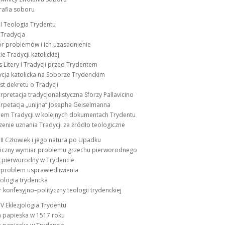
rafia soboru
II Teologia Trydentu
i Tradycja
ór problemów i ich uzasadnienie
ie Tradycji katolickiej
us Litery i Tradycji przed Trydentem
ycja katolicka na Soborze Trydenckim
kst dekretu o Tradycji
terpretacja tradycjonalistyczna Sforzy Pallavicino
terpetacja „unijna” Josepha Geiselmanna
blem Tradycji w kolejnych dokumentach Trydentu
zenie uznania Tradycji za źródło teologiczne
III Człowiek i jego natura po Upadku
giczny wymiar problemu grzechu pierworodnego
h pierworodny w Trydencie
i problem usprawiedliwienia
ologia trydencka
 konfesyjno–polityczny teologii trydenckiej
IV Eklezjologia Trydentu
a papieska w 1517 roku