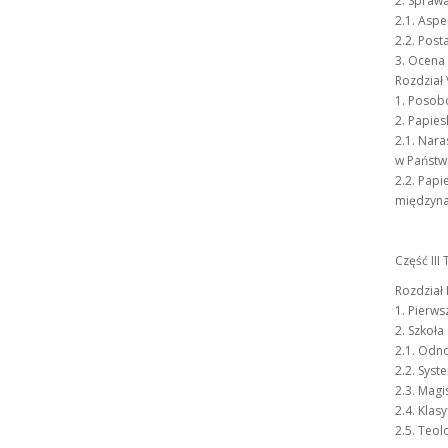
2. Spraw
2.1. Aspe
2.2. Post
3. Ocena 
Rozdział
1. Posobo
2. Papie
2.1. Nara
w Państw
2.2. Pap
międzyn
Część III
Rozdział 
1. Pierw
2. Szkoła
2.1. Odno
2.2. Syst
2.3. Magi
2.4. Klas
2.5. Teo