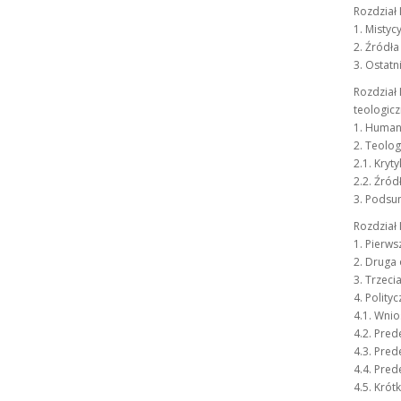
Rozdział 
1. Mistyc
2. Źródła
3. Ostatn
Rozdział
teologic
1. Humani
2. Teolo
2.1. Kry
2.2. Źród
3. Podsu
Rozdział 
1. Pierws
2. Druga 
3. Trzeci
4. Polity
4.1. Wnio
4.2. Pred
4.3. Pred
4.4. Pred
4.5. Krót