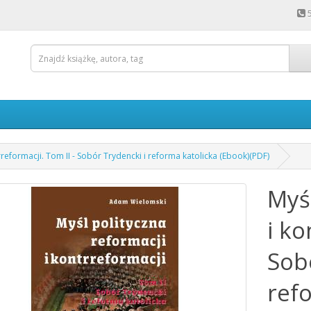
rreformacji. Tom II - Sobór Trydencki i reforma katolicka (Ebook)(PDF)
Myś
i ko
Sob
ref