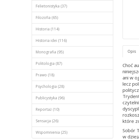
Felietonistyka (37)
Filozofia (65)
Historia (114)
Historia idei (116)
Monografia (95)
Politologia (87)
Choć au
niniejsz
Prawo (18)
ani w o
lecz po
Psychologia (28)
polityc
Trydent
Publicystyka (96)
czyteln
dyscypl
Reportaż (10)
rozkoszą
które z
Sensacja (26)
Sobór T
Wspomnienia (25)
w dziej