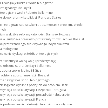
II Teologia jezuicka i źródła teologiczne
yzm Ignacego de Loyoli
 teologiczne wedle Roberto Bellarmino
ie słowo reformy katolickiej: Francisco Suárez
 III Teologowie spoza szkół i podsumowanie problemu źródeł
znych
zm w służbie reformy katolickiej: Stanisław Hozjusz
gia augustyńska przeciwko protestantyzmowi: Jacques Bossuet
tyka protestanckiego subiektywnego indywidualizmu
ła teologiczne
mowanie dyskusji o źródłach teologicznych
IV Awantury o wolną wolę i predestynację
za odsłona sporu: De Bay i Bellarmino
odsłona sporu: Molina i Báñez
a odsłona sporu: janseniści i Bossuet
czne następstwa sporu teologicznego
ski logiczne wynikłe z podejścia do problemu łaski
estynacja po sekularyzacji: Hiszpania i Portugalia
estynacja po sekularyzacji: posiadłości habsburskie
estynacja po sekularyzacji: Francja
kie podsumowanie zależności teologiczno–politycznej