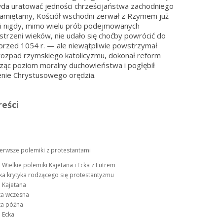
da uratować jedności chrześcijaństwa zachodniego
amiętamy, Kościół wschodni zerwał z Rzymem już
 i nigdy, mimo wielu prób podejmowanych
strzeni wieków, nie udało się choćby powrócić do
przed 1054 r. — ale niewątpliwie powstrzymał
rozpad rzymskiego katolicyzmu, dokonał reform
ąc poziom moralny duchowieństwa i pogłębił
nie Chrystusowego orędzia.
reści
ierwsze polemiki z protestantami
I Wielkie polemiki Kajetana i Ecka z Lutrem
cka krytyka rodzącego się protestantyzmu
a Kajetana
ka wczesna
ka późna
a Ecka