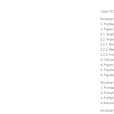
Część IV 
Rozdział 
1. Podsta
2. Papież
2.1. Anal
2.2. Argu
2.2.1. W
2.2.2. W
2.2.3. Po
3. Odrzu
4. Papie
5. Popula
6. Papali
Rozdział 
1. Przesł
2. Pontyf
3. Pontyf
4. Kanoni
Rozdział I