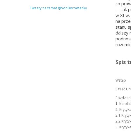
co praw
Tweety na temat @VonBorowiecky
— jak p
w XI w.
na prze
stanu s
dalszy 
podnosz
rozumie
Spis t
Wstęp
Część I P
Rozdział 
1. Katoli
2. Krytyk
2.1.Kryty
2.2.Kryty
3. Krytyk