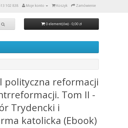
513 102 838
Moje konto
Koszyk
Zamówienie
0 element(ów) - 0,00 zł
l polityczna reformacji
ntrreformacji. Tom II -
ór Trydencki i
orma katolicka (Ebook)