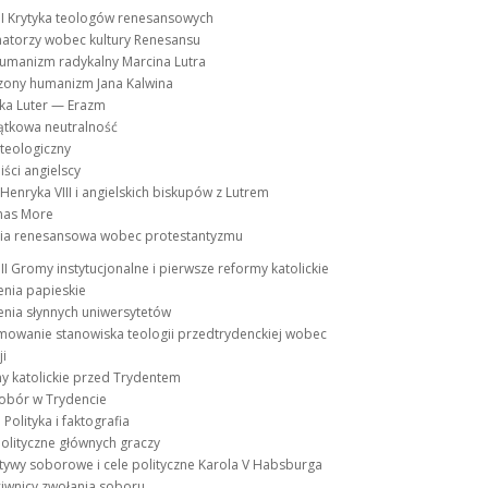
II Krytyka teologów renesansowych
matorzy wobec kultury Renesansu
humanizm radykalny Marcina Lutra
czony humanizm Jana Kalwina
ika Luter — Erazm
zątkowa neutralność
 teologiczny
ści angielscy
 Henryka VIII i angielskich biskupów z Lutrem
mas More
gia renesansowa wobec protestantyzmu
III Gromy instytucjonalne i pierwsze reformy katolickie
enia papieskie
enia słynnych uniwersytetów
mowanie stanowiska teologii przedtrydenckiej wobec
i
y katolickie przed Trydentem
Sobór w Trydencie
 Polityka i faktografia
polityczne głównych graczy
jatywy soborowe i cele polityczne Karola V Habsburga
ciwnicy zwołania soboru