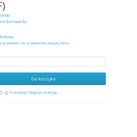
F)
omski
von Borowiecky
dostawa
ści przelewem, lub za pobraniem powyżej 100zł)
Do koszyka
0 recenzji
/
Napisz recenzję