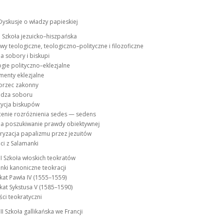
Dyskusje o władzy papieskiej
I Szkoła jezuicko–hiszpańska
wy teologiczne, teologiczno–polityczne i filozoficzne
 a sobory i biskupi
ogie polityczno–eklezjalne
menty eklezjalne
zorzec zakonny
ładza soboru
zycja biskupów
cenie rozróżnienia sedes — sedens
ż a poszukiwanie prawdy obiektywnej
ryzacja papalizmu przez jezuitów
ści z Salamanki
II Szkoła włoskich teokratów
anki kanoniczne teokracji
ikat Pawła IV (1555–1559)
ikat Sykstusa V (1585–1590)
ści teokratyczni
II Szkoła gallikańska we Francji