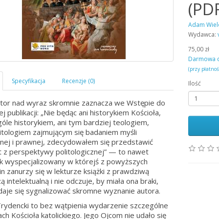
(PD
Adam Wiel
Wydawca:
75,00 zł
Darmowa 
(przy płatno
Ilość
tor nad wyraz skromnie zaznacza we Wstępie do
ej publikacji: „Nie będąc ani historykiem Kościoła,
góle historykiem, ani tym bardziej teologiem,
litologiem zajmującym się badaniem myśli
znej i prawnej, zdecydowałem się przedstawić
 z perspektywy politologicznej” — to nawet
ik wyspecjalizowany w którejś z powyższych
in zanurzy się w lekturze książki z prawdziwą
 intelektualną i nie odczuje, by miała ona braki,
daje się sygnalizować skromne wyznanie autora.
rydencki to bez wątpienia wydarzenie szczególne
ach Kościoła katolickiego. Jego Ojcom nie udało się