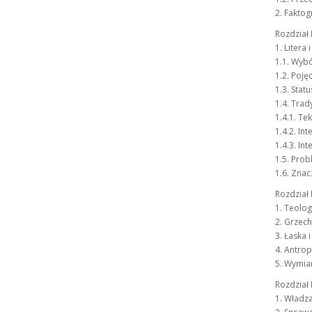
2. Faktog
Rozdział 
1. Litera 
1.1. Wyb
1.2. Pojęc
1.3. Stat
1.4. Trad
1.4.1. Te
1.4.2. In
1.4.3. In
1.5. Pro
1.6. Znac
Rozdział 
1. Teolo
2. Grzec
3. Łaska 
4. Antrop
5. Wymiar
Rozdział 
1. Władz