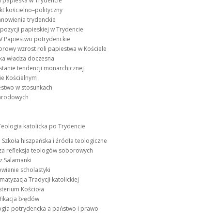
a papieska w Trydencie
kt kościelno–polityczny
anowienia trydenckie
pozycji papieskiej w Trydencie
 V Papiestwo potrydenckie
rowy wzrost roli papiestwa w Kościele
ska władza doczesna
stanie tendencji monarchicznej
ie Kościelnym
iestwo w stosunkach
arodowych
 Teologia katolicka po Trydencie
I Szkoła hiszpańska i źródła teologiczne
sza refleksja teologów soborowych
 z Salamanki
wienie scholastyki
ematyzacja Tradycji katolickiej
sterium Kościoła
yfikacja błędów
logia potrydencka a państwo i prawo