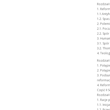
Rozdział 
1. Refor
1.1.Anty
1.2. Spa
2. Polem
2.1. Poc
2.2. Spór
3. Humani
3.1. Spór
3.2. Tho
4. Teolo
Rozdział 
1. Potępi
2. Potępi
3. Podsu
reformacj
4. Reform
Część II 
Rozdział I
1. Racje 
1.1. Inic
1.2. Prze