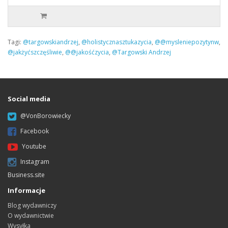
Tagi:
@targowskiandrzej
,
@holistycznasztukazycia
,
@@mysleniepozytynw
,
@jakżyćszczęśliwie
,
@@jakośćzycia
,
@Targowski Andrzej
Social media
@VonBorowiecky
Facebook
Youtube
Instagram
Business.site
Informacje
Blog wydawniczy
O wydawnictwie
Wysyłka