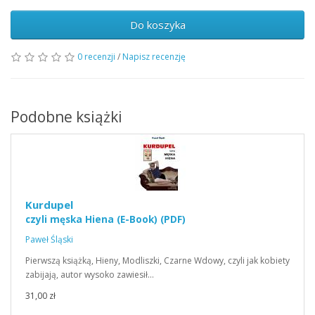
Do koszyka
0 recenzji
/
Napisz recenzję
Podobne książki
Kurdupel
czyli męska Hiena (E-Book) (PDF)
Paweł Śląski
Pierwszą książką, Hieny, Modliszki, Czarne Wdowy, czyli jak kobiety
zabijają, autor wysoko zawiesił…
31,00 zł