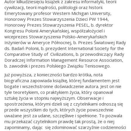
Autor kilkudziesięciu książek z zakresu informatyki, teorii
cywilizacji, teorii mądrości, politologii oraz historii.
Emerytowany profesor Western Michigan University,
Honorowy Prezes Stowarzyszenia Dzieci PW 1944,
Honorowy Prezes Stowarzyszenia PESEL, b. dyrektor
Kongresu Polonii Amerykańskiej, współzałożyciel i
wiceprezes Stowarzyszenia Polsko-Amerykańskich
Inżynierów w Ameryce Północnej, b. Prezes Światowej Rady
ds. Badań Polonii, b. prezydent International Society for the
Comparative Study of Civilizations, b. przewodniczący Rady
Doradczej Information Management Resource Association,
b. zawodnik i prezes Polskiego Związku Tenisowego.
Już powyższa, z konieczności bardzo krótka, nota
biograficzna zapowiada książkę, której fundamentem jest
bogate i wszechstronne doświadczenie autora. Jest on nie
tyle teoretykiem, co praktykiem życia, który opanował
sztukę życia w stopniu najwyższym. Obserwacje i
spostrzeżenia, którymi dzieli się z czytelnikami odnoszą się
przede wszystkim do tych, których życie powszechnie
uważane jest za udane, szczęśliwe i spełnione. To pozwala
mu przekazać czytelnikom prawdę tak prostą, że o niej
zapominamy, dając się zdominować szarzyźnie codzienności