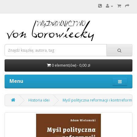
0 element(ów) - 0,00 zł
Menu
Historia idei
Myśl polityczna reformacji i kontrreformacj