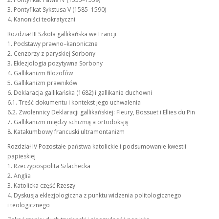
3. Pontyfikat Sykstusa V (1585–1590)
4. Kanoniści teokratyczni
Rozdział III Szkoła gallikańska we Francji
1. Podstawy prawno–kanoniczne
2. Cenzorzy z paryskiej Sorbony
3. Eklezjologia pozytywna Sorbony
4. Gallikanizm filozofów
5. Gallikanizm prawników
6. Deklaracja gallikańska (1682) i gallikanie duchowni
6.1. Treść dokumentu i kontekst jego uchwalenia
6.2. Zwolennicy Deklaracji gallikańskiej: Fleury, Bossuet i Ellies du Pin
7. Gallikanizm między schizmą a ortodoksją
8. Katakumbowy francuski ultramontanizm
Rozdział IV Pozostałe państwa katolickie i podsumowanie kwestii
papieskiej
1. Rzeczypospolita Szlachecka
2. Anglia
3. Katolicka część Rzeszy
4. Dyskusja eklezjologiczna z punktu widzenia politologicznego
i teologicznego