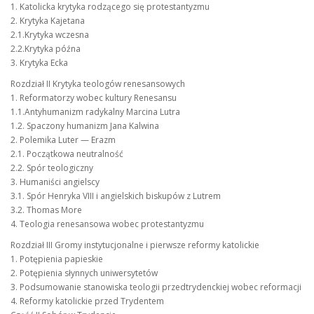
1. Katolicka krytyka rodzącego się protestantyzmu
2. Krytyka Kajetana
2.1.Krytyka wczesna
2.2.Krytyka późna
3. Krytyka Ecka
Rozdział II Krytyka teologów renesansowych
1. Reformatorzy wobec kultury Renesansu
1.1.Antyhumanizm radykalny Marcina Lutra
1.2. Spaczony humanizm Jana Kalwina
2. Polemika Luter — Erazm
2.1. Początkowa neutralność
2.2. Spór teologiczny
3. Humaniści angielscy
3.1. Spór Henryka VIII i angielskich biskupów z Lutrem
3.2. Thomas More
4. Teologia renesansowa wobec protestantyzmu
Rozdział III Gromy instytucjonalne i pierwsze reformy katolickie
1. Potępienia papieskie
2. Potępienia słynnych uniwersytetów
3. Podsumowanie stanowiska teologii przedtrydenckiej wobec reformacji
4. Reformy katolickie przed Trydentem