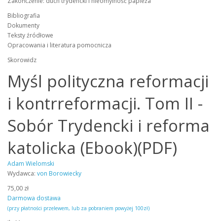
Zakończenie: duch trydencki i nieomylność papieża
Bibliografia
Dokumenty
Teksty źródłowe
Opracowania i literatura pomocnicza
Skorowidz
Myśl polityczna reformacji
i kontrreformacji. Tom II -
Sobór Trydencki i reforma
katolicka (Ebook)(PDF)
Adam Wielomski
Wydawca:
von Borowiecky
75,00 zł
Darmowa dostawa
(przy płatności przelewem, lub za pobraniem powyżej 100zł)