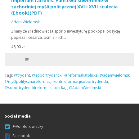
Imperium rationis. Państwo suwerenne w
zachodniej myśli politycznej XVI i XVII stulecia
(Ebook)(PDF)
Adam Wielomski
Znany ze średniowiecza spór o inwestyturę podkopał pozycję
papieża i cesarza, ośmielił ich…
46,00 zł
Tagi:
@trydent
,
@sobórtrydencki
,
@reformakatolicka
,
@adamwielomski
,
@myślpolitycznareformacjiikontrreformacjisobórtrydencki
,
@sobórtrydenckireformakatolicka
,
,
@AdamWielomski
Social media
@VonBorowiecky
Facebook