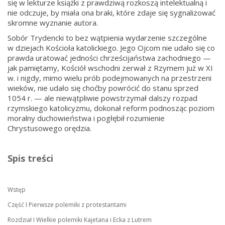
się w lekturze książki z prawdziwą rozkoszą intelektualną i
nie odczuje, by miała ona braki, które zdaje się sygnalizować
skromne wyznanie autora.
Sobór Trydencki to bez wątpienia wydarzenie szczególne
w dziejach Kościoła katolickiego. Jego Ojcom nie udało się co
prawda uratować jedności chrześcijaństwa zachodniego —
jak pamiętamy, Kościół wschodni zerwał z Rzymem już w XI
w. i nigdy, mimo wielu prób podejmowanych na przestrzeni
wieków, nie udało się choćby powrócić do stanu sprzed
1054 r. — ale niewątpliwie powstrzymał dalszy rozpad
rzymskiego katolicyzmu, dokonał reform podnosząc poziom
moralny duchowieństwa i pogłębił rozumienie
Chrystusowego orędzia.
Spis treści
Wstęp
Część I Pierwsze polemiki z protestantami
Rozdział I Wielkie polemiki Kajetana i Ecka z Lutrem