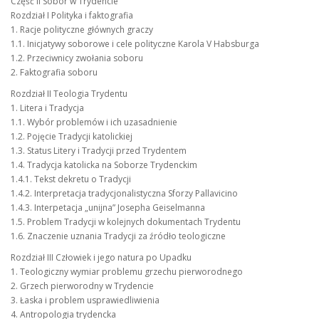
Część II Sobór w Trydencie
Rozdział I Polityka i faktografia
1. Racje polityczne głównych graczy
1.1. Inicjatywy soborowe i cele polityczne Karola V Habsburga
1.2. Przeciwnicy zwołania soboru
2. Faktografia soboru
Rozdział II Teologia Trydentu
1. Litera i Tradycja
1.1. Wybór problemów i ich uzasadnienie
1.2. Pojęcie Tradycji katolickiej
1.3. Status Litery i Tradycji przed Trydentem
1.4. Tradycja katolicka na Soborze Trydenckim
1.4.1. Tekst dekretu o Tradycji
1.4.2. Interpretacja tradycjonalistyczna Sforzy Pallavicino
1.4.3. Interpetacja „unijna” Josepha Geiselmanna
1.5. Problem Tradycji w kolejnych dokumentach Trydentu
1.6. Znaczenie uznania Tradycji za źródło teologiczne
Rozdział III Człowiek i jego natura po Upadku
1. Teologiczny wymiar problemu grzechu pierworodnego
2. Grzech pierworodny w Trydencie
3. Łaska i problem usprawiedliwienia
4. Antropologia trydencka