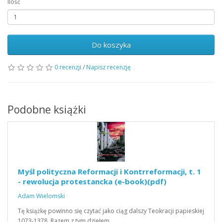
Ilość
Do koszyka
0 recenzji
/
Napisz recenzję
Podobne książki
Myśl polityczna Reformacji i Kontrreformacji, t. 1
- rewolucja protestancka (e-book)(pdf)
Adam Wielomski
Tę książkę powinno się czytać jako ciąg dalszy Teokracji papieskiej
1073-1378. Razem z tym dziełem…