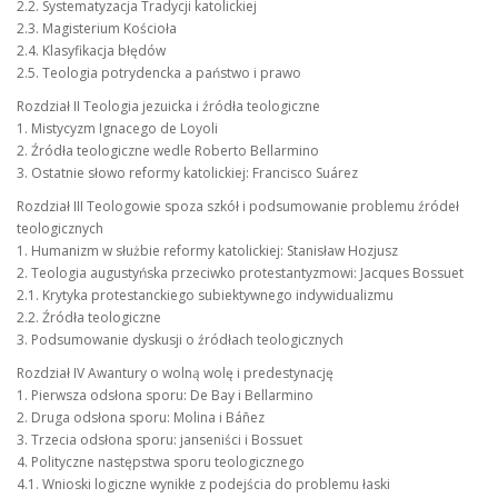
2.2. Systematyzacja Tradycji katolickiej
2.3. Magisterium Kościoła
2.4. Klasyfikacja błędów
2.5. Teologia potrydencka a państwo i prawo
Rozdział II Teologia jezuicka i źródła teologiczne
1. Mistycyzm Ignacego de Loyoli
2. Źródła teologiczne wedle Roberto Bellarmino
3. Ostatnie słowo reformy katolickiej: Francisco Suárez
Rozdział III Teologowie spoza szkół i podsumowanie problemu źródeł
teologicznych
1. Humanizm w służbie reformy katolickiej: Stanisław Hozjusz
2. Teologia augustyńska przeciwko protestantyzmowi: Jacques Bossuet
2.1. Krytyka protestanckiego subiektywnego indywidualizmu
2.2. Źródła teologiczne
3. Podsumowanie dyskusji o źródłach teologicznych
Rozdział IV Awantury o wolną wolę i predestynację
1. Pierwsza odsłona sporu: De Bay i Bellarmino
2. Druga odsłona sporu: Molina i Báñez
3. Trzecia odsłona sporu: janseniści i Bossuet
4. Polityczne następstwa sporu teologicznego
4.1. Wnioski logiczne wynikłe z podejścia do problemu łaski