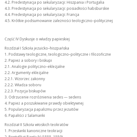
4.2. Predestynacja po sekularyzacji: Hiszpania i Portugalia
4.3. Predestynacja po sekularyzacji: posiadłości habsburskie
4.4. Predestynacja po sekularyzacji: Francja
4.5. Krótkie podsumowanie zależności teologiczno–politycznej
Część IV Dyskusje o władzy papieskiej
Rozdział I Szkoła jezuicko–hiszpańska
1. Podstawy teologiczne, teologiczno–polityczne i filozoficzne
2. Papież a sobory i biskupi
2.1. Analogie polityczno–eklezjalne
2.2. Argumenty eklezjalne
2.2.1. Wzorzec zakonny
2.2.2. Władza soboru
2.2.3. Pozycja biskupów
3. Odrzucenie rozróżnienia sedes — sedens
4. Papież a poszukiwanie prawdy obiektywnej
5. Popularyzacja papalizmu przez jezuitów
6. Papaliści z Salamanki
Rozdział II Szkoła włoskich teokratów
1. Przesłanki kanoniczne teokracji
2. Pontyfikat Pawła IV (1555–1559)