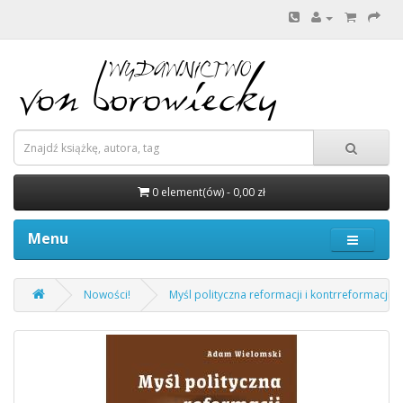
0 element(ów) - 0,00 zł
Menu
Nowości!
Myśl polityczna reformacji i kontrreformacji. 