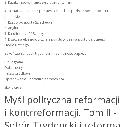
8. Katakumbowy francuski ultramontanizm
Rozdział IV Pozostałe państwa katolickie i podsumowanie kwestii
papieskiej
1. Rzeczypospolita Szlachecka
2. Anglia
3. Katolicka część Rzeszy
4. Dyskusja eklezjologiczna z punktu widzenia politologicznego
i teologicznego
Zakończenie: duch trydencki i nieomylność papieża
Bibliografia
Dokumenty
Teksty źródłowe
Opracowania i literatura pomocnicza
Skorowidz
Myśl polityczna reformacji
i kontrreformacji. Tom II -
Sobór Trydencki i reforma