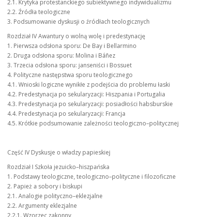
2.1. Krytyka protestanckiego subiektywnego indywidualizmu
2.2. Źródła teologiczne
3. Podsumowanie dyskusji o źródłach teologicznych
Rozdział IV Awantury o wolną wolę i predestynację
1. Pierwsza odsłona sporu: De Bay i Bellarmino
2. Druga odsłona sporu: Molina i Báñez
3. Trzecia odsłona sporu: janseniści i Bossuet
4. Polityczne następstwa sporu teologicznego
4.1. Wnioski logiczne wynikłe z podejścia do problemu łaski
4.2. Predestynacja po sekularyzacji: Hiszpania i Portugalia
4.3. Predestynacja po sekularyzacji: posiadłości habsburskie
4.4. Predestynacja po sekularyzacji: Francja
4.5. Krótkie podsumowanie zależności teologiczno–politycznej
Część IV Dyskusje o władzy papieskiej
Rozdział I Szkoła jezuicko–hiszpańska
1. Podstawy teologiczne, teologiczno–polityczne i filozoficzne
2. Papież a sobory i biskupi
2.1. Analogie polityczno–eklezjalne
2.2. Argumenty eklezjalne
2.2.1. Wzorzec zakonny