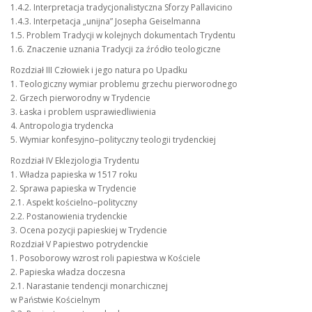
1.4.2. Interpretacja tradycjonalistyczna Sforzy Pallavicino
1.4.3. Interpetacja „unijna” Josepha Geiselmanna
1.5. Problem Tradycji w kolejnych dokumentach Trydentu
1.6. Znaczenie uznania Tradycji za źródło teologiczne
Rozdział III Człowiek i jego natura po Upadku
1. Teologiczny wymiar problemu grzechu pierworodnego
2. Grzech pierworodny w Trydencie
3. Łaska i problem usprawiedliwienia
4. Antropologia trydencka
5. Wymiar konfesyjno–polityczny teologii trydenckiej
Rozdział IV Eklezjologia Trydentu
1. Władza papieska w 1517 roku
2. Sprawa papieska w Trydencie
2.1. Aspekt kościelno–polityczny
2.2. Postanowienia trydenckie
3. Ocena pozycji papieskiej w Trydencie
Rozdział V Papiestwo potrydenckie
1. Posoborowy wzrost roli papiestwa w Kościele
2. Papieska władza doczesna
2.1. Narastanie tendencji monarchicznej
w Państwie Kościelnym