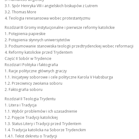
3.1. Spór Henryka VIII i angielskich biskupów z Lutrem
3.2. Thomas More
4. Teologia renesansowa wobec protestantyzmu
Rozdział III Gromy instytucjonalne i pierwsze reformy katolickie
1. Potępienia papieskie
2. Potępienia słynnych uniwersytetów
3. Podsumowanie stanowiska teologii przedtrydenckiej wobec reformacji
4. Reformy katolickie przed Trydentem
Część II Sobór w Trydencie
Rozdział I Polityka i faktografia
1. Racje polityczne głównych graczy
1.1. Inicjatywy soborowe i cele polityczne Karola V Habsburga
1.2. Przeciwnicy zwołania soboru
2. Faktografia soboru
Rozdział II Teologia Trydentu
1. Litera i Tradycja
1.1. Wybór problemów i ich uzasadnienie
1.2. Pojęcie Tradycji katolickiej
1.3. Status Litery i Tradycji przed Trydentem
1.4. Tradycja katolicka na Soborze Trydenckim
1.4.1. Tekst dekretu o Tradycji