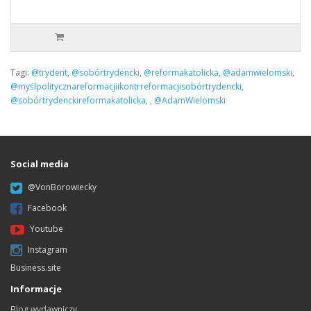
Tagi:
@trydent
,
@sobórtrydencki
,
@reformakatolicka
,
@adamwielomski
,
@myślpolitycznareformacjiikontrreformacjisobórtrydencki
,
@sobórtrydenckireformakatolicka
,
,
@AdamWielomski
Social media
@VonBorowiecky
Facebook
Youtube
Instagram
Business.site
Informacje
Blog wydawniczy