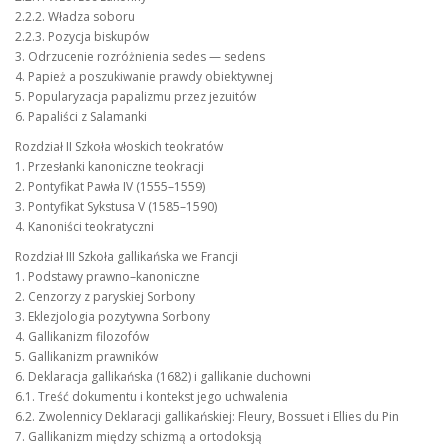
2.2.2. Władza soboru
2.2.3. Pozycja biskupów
3. Odrzucenie rozróżnienia sedes — sedens
4. Papież a poszukiwanie prawdy obiektywnej
5. Popularyzacja papalizmu przez jezuitów
6. Papaliści z Salamanki
Rozdział II Szkoła włoskich teokratów
1. Przesłanki kanoniczne teokracji
2. Pontyfikat Pawła IV (1555–1559)
3. Pontyfikat Sykstusa V (1585–1590)
4. Kanoniści teokratyczni
Rozdział III Szkoła gallikańska we Francji
1. Podstawy prawno–kanoniczne
2. Cenzorzy z paryskiej Sorbony
3. Eklezjologia pozytywna Sorbony
4. Gallikanizm filozofów
5. Gallikanizm prawników
6. Deklaracja gallikańska (1682) i gallikanie duchowni
6.1. Treść dokumentu i kontekst jego uchwalenia
6.2. Zwolennicy Deklaracji gallikańskiej: Fleury, Bossuet i Ellies du Pin
7. Gallikanizm między schizmą a ortodoksją