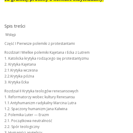
Spis treści
Wstęp
Część I Pierwsze polemiki z protestantami
Rozdział I Wielkie polemiki Kajetana i Ecka z Lutrem
1. Katolicka krytyka rodzącego się protestantyzmu
2. Krytyka Kajetana
2.1.Krytyka wczesna
2.2.Krytyka późna
3. Krytyka Ecka
Rozdział II Krytyka teologów renesansowych
1. Reformatorzy wobec kultury Renesansu
1.1.Antyhumanizm radykalny Marcina Lutra
1.2. Spaczony humanizm Jana Kalwina
2. Polemika Luter — Erazm
2.1. Początkowa neutralność
2.2. Spór teologiczny
3. Humaniści angielscy