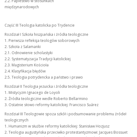
2.2. Papiestwo w stosunkach
międzynarodowych
Część III Teologia katolicka po Trydencie
Rozdział I Szkoła hiszpańska i źródła teologiczne
1. Pierwsza refleksja teologów soborowych
2. Szkoła z Salamanki
2.1. Odnowienie scholastyki
2.2. Systematyzacja Tradycji katolickiej
2.3. Magisterium Kościoła
2.4. Klasyfikacja błędów
2.5. Teologia potrydencka a państwo i prawo
Rozdział II Teologia jezuicka i źródła teologiczne
1. Mistycyzm Ignacego de Loyoli
2. Źródła teologiczne wedle Roberto Bellarmino
3. Ostatnie słowo reformy katolickiej: Francisco Suárez
Rozdział III Teologowie spoza szkół i podsumowanie problemu źródeł
teologicznych
1. Humanizm w służbie reformy katolickiej: Stanisław Hozjusz
2. Teologia augustyńska przeciwko protestantyzmowi: Jacques Bossuet