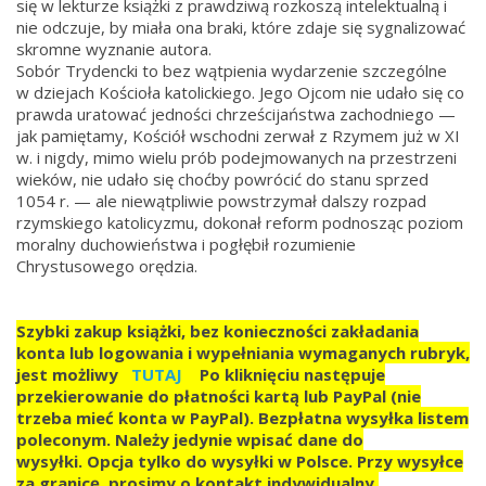
się w lekturze książki z prawdziwą rozkoszą intelektualną i
nie odczuje, by miała ona braki, które zdaje się sygnalizować
skromne wyznanie autora.
Sobór Trydencki to bez wątpienia wydarzenie szczególne
w dziejach Kościoła katolickiego. Jego Ojcom nie udało się co
prawda uratować jedności chrześcijaństwa zachodniego —
jak pamiętamy, Kościół wschodni zerwał z Rzymem już w XI
w. i nigdy, mimo wielu prób podejmowanych na przestrzeni
wieków, nie udało się choćby powrócić do stanu sprzed
1054 r. — ale niewątpliwie powstrzymał dalszy rozpad
rzymskiego katolicyzmu, dokonał reform podnosząc poziom
moralny duchowieństwa i pogłębił rozumienie
Chrystusowego orędzia.
Szybki zakup książki, bez konieczności zakładania
konta lub logowania i wypełniania wymaganych rubryk,
jest możliwy
TUTAJ
Po kliknięciu następuje
przekierowanie do płatności kartą lub PayPal (nie
trzeba mieć konta w PayPal). Bezpłatna wysyłka listem
poleconym. Należy jedynie wpisać dane do
wysyłki.
Opcja tylko do wysyłki w Polsce.
Przy wysyłce
za granicę, prosimy o kontakt indywidualny.