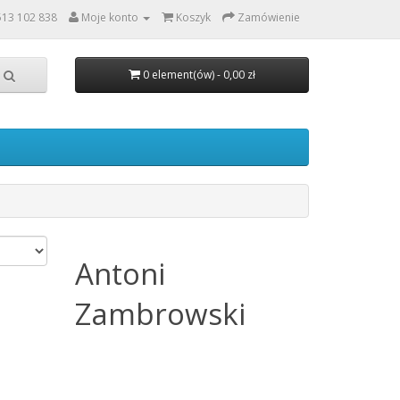
513 102 838
Moje konto
Koszyk
Zamówienie
0 element(ów) - 0,00 zł
Antoni
Zambrowski