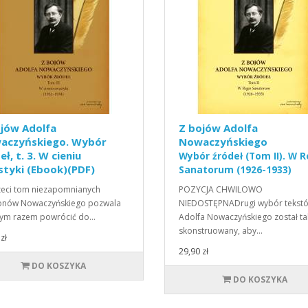
ojów Adolfa
Z bojów Adolfa
aczyńskiego. Wybór
Nowaczyńskiego
eł, t. 3. W cieniu
Wybór źródeł (Tom II). W R
styki (Ebook)(PDF)
Sanatorum (1926-1933)
rzeci tom niezapomnianych
POZYCJA CHWILOWO
tonów Nowaczyńskiego pozwala
NIEDOSTĘPNADrugi wybór tekst
tym razem powrócić do…
Adolfa Nowaczyńskiego został ta
skonstruowany, aby…
zł
29,90 zł
DO KOSZYKA
DO KOSZYKA