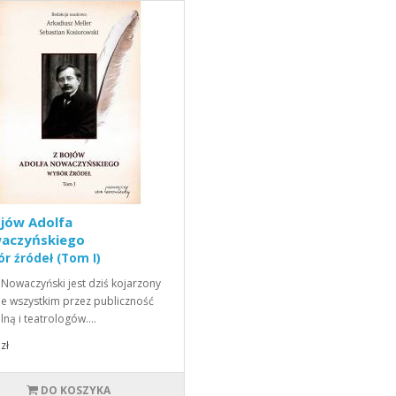
ojów Adolfa
aczyńskiego
r źródeł (Tom I)
 Nowaczyński jest dziś kojarzony
e wszystkim przez publiczność
alną i teatrologów.…
zł
DO KOSZYKA