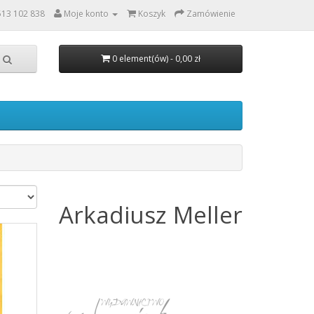
513 102 838
Moje konto
Koszyk
Zamówienie
0 element(ów) - 0,00 zł
Arkadiusz
Meller