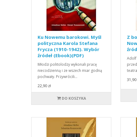
Ku Nowemu barokowi. Myśl
Z b
polityczna Karola Stefana
Now
Frycza (1910-1942). Wybór
źród
źródeł (Ebook)(PDF)
Adolf
Młodzi politolodzy wykonali pracę
przed
niecodzienną i ze wszech miar godną
teatr
pochwały. Przywrócili…
31,90 
22,90 zł
DO KOSZYKA