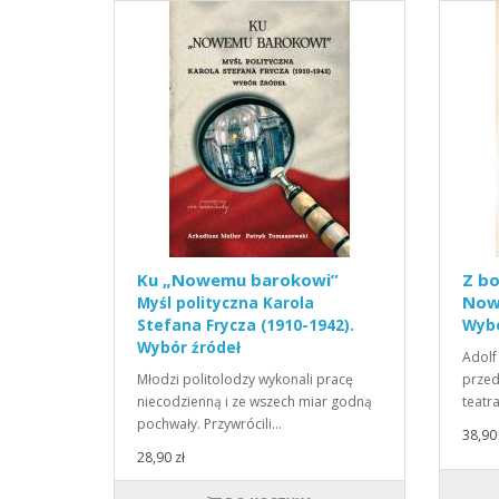
Ku „Nowemu barokowi”
Z b
Now
Myśl polityczna Karola
Stefana Frycza (1910-1942).
Wybó
Wybór źródeł
Adolf
Młodzi politolodzy wykonali pracę
przed
niecodzienną i ze wszech miar godną
teatr
pochwały. Przywrócili…
38,90 
28,90 zł