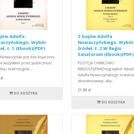
ojów Adolfa
Z bojów Adolfa
aczyńskiego. Wybór
Nowaczyńskiego. Wybór
eł, t. 1 (Ebook)(PDF)
źródeł, t. 2 W Regio
Sanatorum (Ebook)(PDF)
 Nowaczyński jest dziś kojarzony
e wszystkim przez publiczność
POZYCJA CHWILOWO
alną i teatrologów.…
NIEDOSTĘPNADrugi wybór tekst
Adolfa Nowaczyńskiego został ta
zł
skonstruowany, aby…
21,90 zł
DO KOSZYKA
DO KOSZYKA