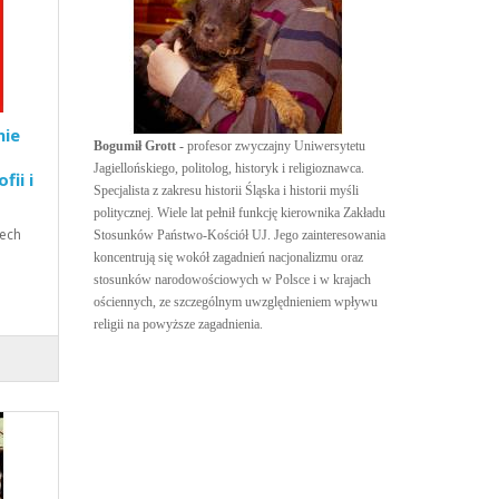
nie
Bogumił Grott -
profesor zwyczajny Uniwersytetu
Jagiellońskiego, politolog, historyk i religioznawca.
fii i
Specjalista z zakresu historii Śląska i historii myśli
politycznej. Wiele lat pełnił funkcję kierownika Zakładu
zech
Stosunków Państwo-Kościół UJ. Jego zainteresowania
koncentrują się wokół zagadnień nacjonalizmu oraz
stosunków narodowościowych w Polsce i w krajach
ościennych, ze szczególnym uwzględnieniem wpływu
religii na powyższe zagadnienia.