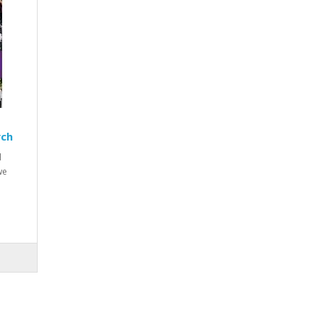
ych
d
we