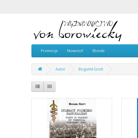
Promocje
Nowości!
Ebooki
Autor
Bogumił Grott