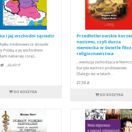
ka i jej wschodni sąsiedzi
Przedhitlerowskie korze
nazizmu, czyli dusza
hyłku średniowiecza stosunki
niemiecka w świetle filozo
y Polską a jej wschodnimi
religioznawstwa
dami nabierały coraz…
...ewolucja zachodząca w Niemc
 zł
48,80 zł
burzyła wartości podstawowe.
Dlatego też w latach…
27,50 zł
DO KOSZYKA
DO KOSZYKA