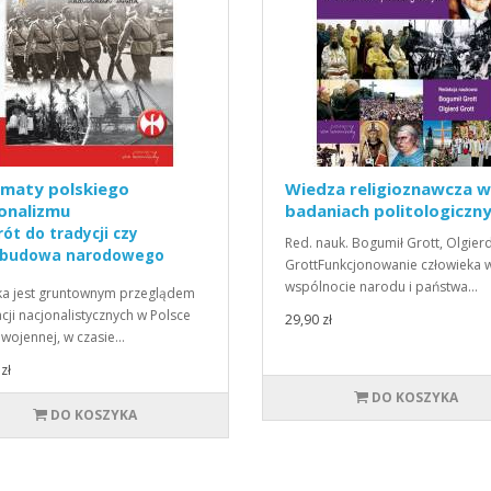
ematy polskiego
Wiedza religioznawcza w
onalizmu
badaniach politologiczn
ót do tradycji czy
Red. nauk. Bogumił Grott, Olgier
ebudowa narodowego
GrottFunkcjonowanie człowieka 
ha
wspólnocie narodu i państwa…
ka jest gruntownym przeglądem
cji nacjonalistycznych w Polsce
29,90 zł
wojennej, w czasie…
zł
DO KOSZYKA
DO KOSZYKA