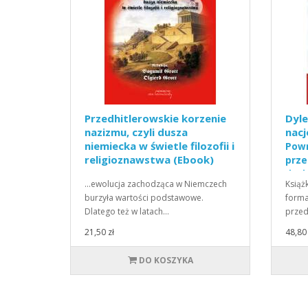
Przedhitlerowskie korzenie
Dyl
nazizmu, czyli dusza
nacj
niemiecka w świetle filozofii i
Powr
religioznawstwa (Ebook)
prz
(PDF)
duc
...ewolucja zachodząca w Niemczech
Książ
burzyła wartości podstawowe.
forma
Dlatego też w latach…
przed
21,50 zł
48,80 
DO KOSZYKA