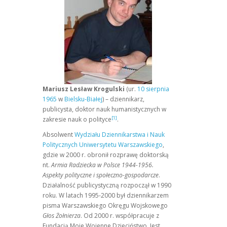
Mariusz Lesław Krogulski
(ur.
10 sierpnia
1965
w
Bielsku-Białej
) – dziennikarz,
publicysta, doktor nauk humanistycznych w
[1]
zakresie nauk o polityce
.
Absolwent
Wydziału Dziennikarstwa i Nauk
Politycznych Uniwersytetu Warszawskiego
,
gdzie w 2000 r. obronił rozprawę doktorską
nt.
Armia Radziecka w Polsce 1944-1956.
Aspekty polityczne i społeczno-gospodarcze
.
Działalność publicystyczną rozpoczął w 1990
roku. W latach 1995-2000 był dziennikarzem
pisma Warszawskiego Okręgu Wojskowego
Głos Żołnierza
. Od 2000 r. współpracuje z
Fundacją Moje Wojenne Dzieciństwo. Jest