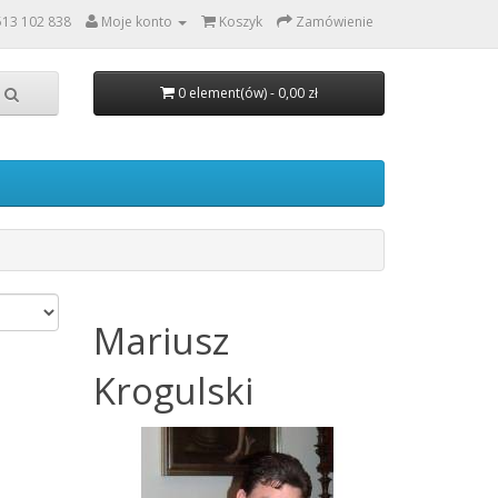
513 102 838
Moje konto
Koszyk
Zamówienie
0 element(ów) - 0,00 zł
Mariusz
Krogulski