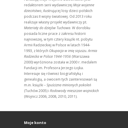
redaktorem serii wydawniczej
Moje wojenne
dzieciństwo
, ilustrującej losy dzieci polskich
podczas II wojny światowej. Od 2013 roku
realizuje własny projekt wydawniczy pt.
Materiały do dziejów Tuchowa
. W dorobku
posiada liczne prace z zakresu historii
najnowszej, w tym cztery książki nt. pobytu
Armii Radzieckiej w Polsce w latach 1944-
1993, z których
Okupacja w imię sojuszu. Armia
Radziecka w Polsce 1944-1956
(Warszawa
2000) wyróżniona została w 2000 r. medalem
Fundacji im. Profesora Jerzego Łojka.
Interesuje się również biografistyką i
genealogią, a owocem tych zainteresowań są
m.in. książki –
Spuścizna minionych pokoleń
(Tuchów 2005) i
Rodowody mieszczan wojnickich
(Wojnicz 2006, 2008, 2010, 2011).
Moje konto