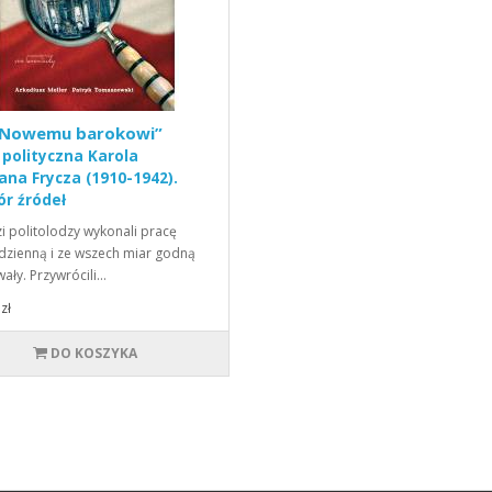
„Nowemu barokowi”
 polityczna Karola
ana Frycza (1910-1942).
r źródeł
i politolodzy wykonali pracę
dzienną i ze wszech miar godną
ały. Przywrócili…
zł
DO KOSZYKA