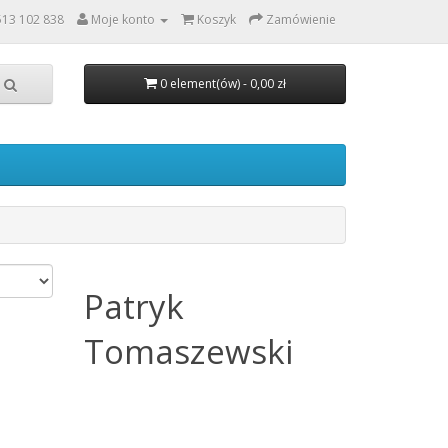
513 102 838
Moje konto
Koszyk
Zamówienie
0 element(ów) - 0,00 zł
Patryk
Tomaszewski