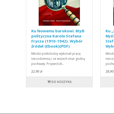
Ku Nowemu barokowi. Myśl
Ku 
polityczna Karola Stefana
Myśl
Frycza (1910-1942). Wybór
Stef
źródeł (Ebook)(PDF)
Wybó
Młodzi politolodzy wykonali pracę
Młodz
niecodzienną i ze wszech miar godną
nieco
pochwały. Przywrócili…
pochw
22,90 zł
28,90 
DO KOSZYKA