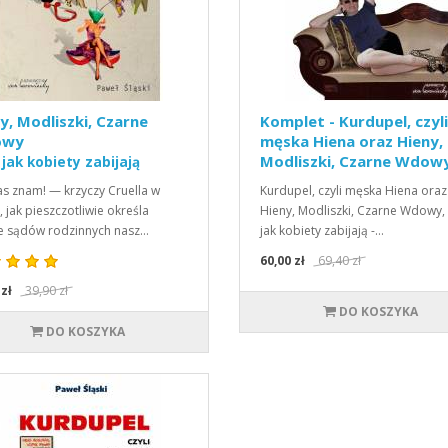
y, Modliszki, Czarne
Komplet - Kurdupel, czyli
owy
męska Hiena oraz Hieny,
Modliszki, Czarne Wdow
i jak kobiety zabijają
was znam! — krzyczy Cruella w
Kurdupel, czyli męska Hiena oraz
, jak pieszczotliwie określa
Hieny, Modliszki, Czarne Wdowy, 
e sądów rodzinnych nasz…
jak kobiety zabijają -…
60,00 zł
69,40 zł
 zł
39,90 zł
DO KOSZYKA
DO KOSZYKA