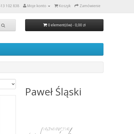
513 102 838
Moje konto
Koszyk
Zamówienie
0 element(ów) - 0,00 zł
Paweł
Śląski