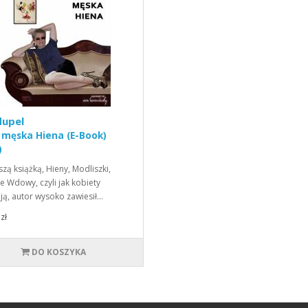
dupel
i męska Hiena (E-Book)
)
szą książką, Hieny, Modliszki,
e Wdowy, czyli jak kobiety
ają, autor wysoko zawiesił…
zł
DO KOSZYKA