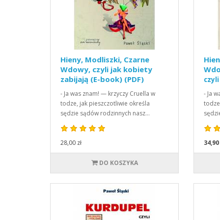
Hieny, Modliszki, Czarne
Hien
Wdowy, czyli jak kobiety
Wd
zabijają (E-book) (PDF)
czyl
- Ja was znam! — krzyczy Cruella w
- Ja 
todze, jak pieszczotliwie określa
todze
sędzie sądów rodzinnych nasz…
sędzi
28,00 zł
34,90
DO KOSZYKA