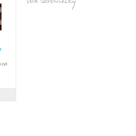
y
czyli