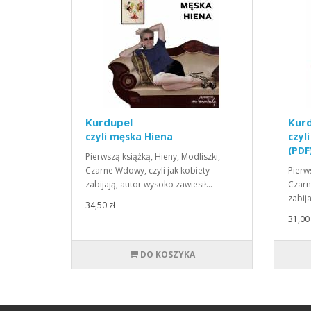
Kurdupel
Kur
czyli męska Hiena
czyl
(PDF
Pierwszą książką, Hieny, Modliszki,
Czarne Wdowy, czyli jak kobiety
Pierw
zabijają, autor wysoko zawiesił…
Czarn
zabij
34,50 zł
31,00 
DO KOSZYKA