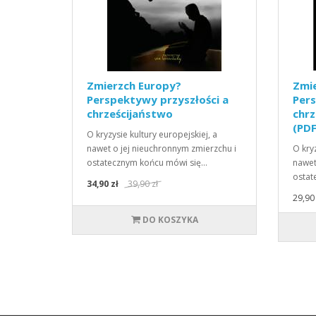
Zmierzch Europy?
Zmi
Perspektywy przyszłości a
Pers
chrześcijaństwo
chrz
(PDF
O kryzysie kultury europejskiej, a
nawet o jej nieuchronnym zmierzchu i
O kry
ostatecznym końcu mówi się…
nawet
ostat
34,90 zł
39,90 zł
29,90 
DO KOSZYKA