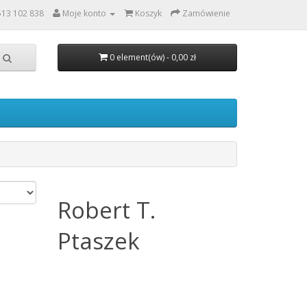
513 102 838
Moje konto
Koszyk
Zamówienie
0 element(ów) - 0,00 zł
Robert T.
Ptaszek