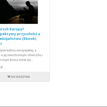
erzch Europy?
pektywy przyszłości a
eścijaństwo (Ebook)
)
zysie kultury europejskiej, a
 o jej nieuchronnym zmierzchu i
ecznym końcu mówi się…
zł
DO KOSZYKA