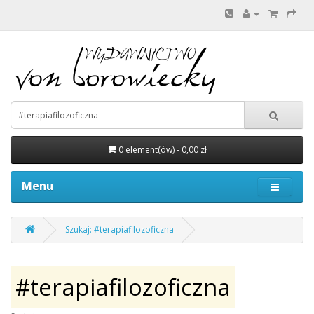
0 element(ów) - 0,00 zł
Menu
Szukaj: #terapiafilozoficzna
#terapiafilozoficzna