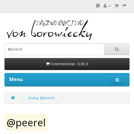
0 element(ów) - 0,00 zł
Menu
Szukaj: @peerel
@peerel