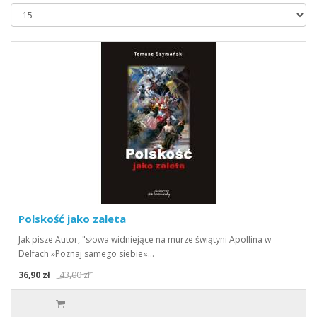
Polskość jako zaleta
Jak pisze Autor, "słowa widniejące na murze świątyni Apollina w
Delfach »Poznaj samego siebie«…
36,90 zł
43,00 zł