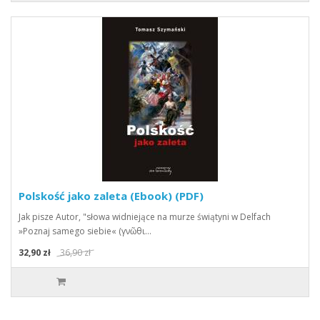
Polskość jako zaleta (Ebook) (PDF)
Jak pisze Autor, "słowa widniejące na murze świątyni w Delfach
»Poznaj samego siebie« (γνῶθι…
32,90 zł
36,90 zł