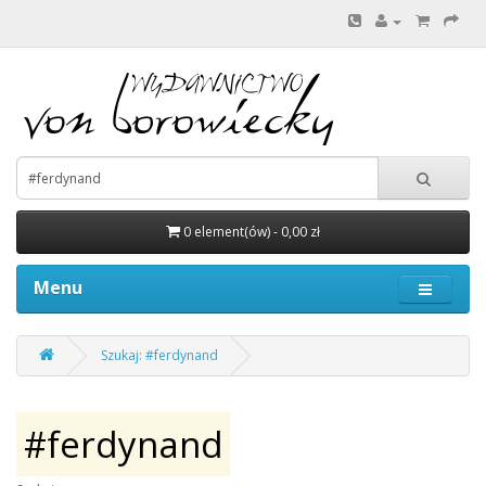
0 element(ów) - 0,00 zł
Menu
Szukaj: #ferdynand
#ferdynand