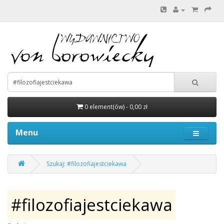
0 element(ów) - 0,00 zł
Menu
Szukaj: #filozofiajestciekawa
#filozofiajestciekawa