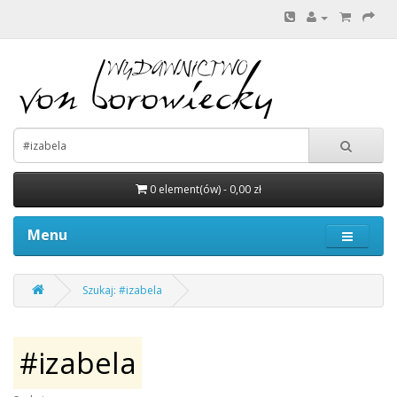
0 element(ów) - 0,00 zł
Menu
Szukaj: #izabela
#izabela