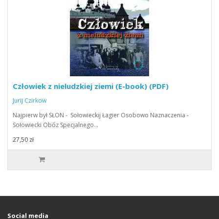
Człowiek z nieludzkiej ziemi (E-book) (PDF)
Jurij Czirkow
Najpierw był SŁON - Sołowieckij Łagier Osobowo Naznaczenia -
Sołowiecki Obóz Specjalnego…
27,50 zł
Social media