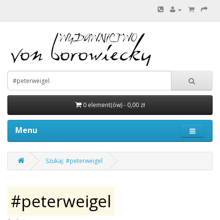
0 element(ów) - 0,00 zł
Menu
Szukaj: #peterweigel
#peterweigel