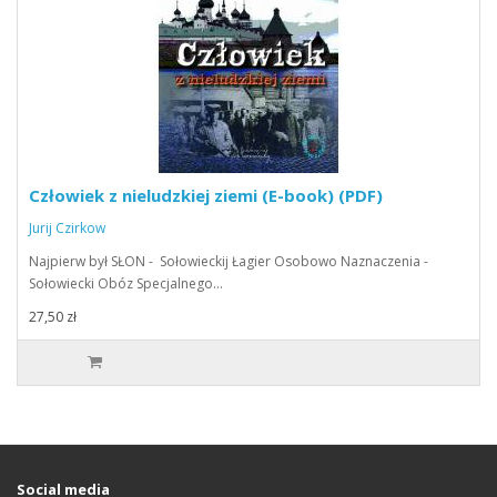
Człowiek z nieludzkiej ziemi (E-book) (PDF)
Jurij Czirkow
Najpierw był SŁON - Sołowieckij Łagier Osobowo Naznaczenia -
Sołowiecki Obóz Specjalnego…
27,50 zł
Social media