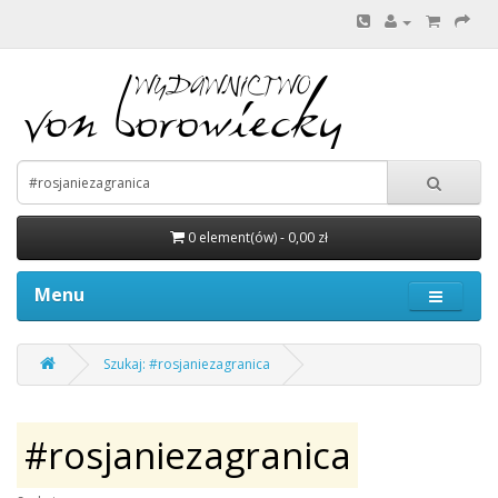
0 element(ów) - 0,00 zł
Menu
Szukaj: #rosjaniezagranica
#rosjaniezagranica