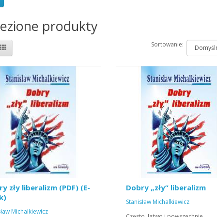
lezione produkty
Sortowanie:
y zły liberalizm (PDF) (E-
Dobry „zły” liberalizm
k)
Stanisław Michalkiewicz
sław Michalkiewicz
Często, łatwo i powszechnie