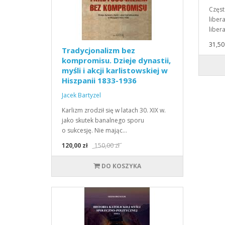
Częst
liber
liber
31,50 
Tradycjonalizm bez
kompromisu. Dzieje dynastii,
myśli i akcji karlistowskiej w
Hiszpanii 1833-1936
Jacek Bartyzel
Karlizm zrodził się w latach 30. XIX w.
jako skutek banalnego sporu
o sukcesję. Nie mając…
120,00 zł
150,00 zł
DO KOSZYKA