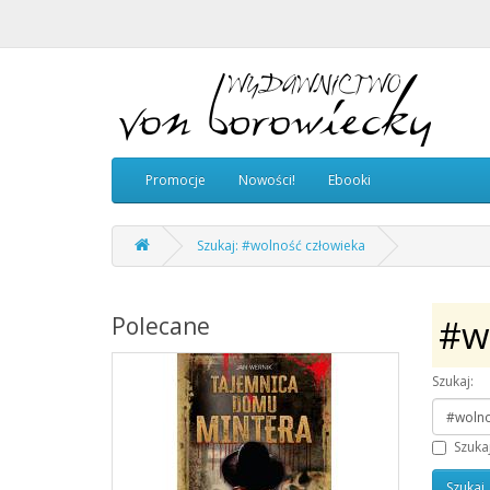
Promocje
Nowości!
Ebooki
Szukaj: #wolność człowieka
Polecane
#w
Szukaj:
Szuka