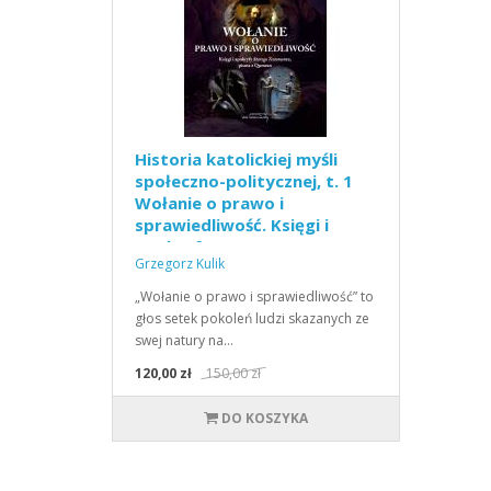
Historia katolickiej myśli
społeczno-politycznej, t. 1
Wołanie o prawo i
sprawiedliwość. Księgi i
apokryfy Starego
Grzegorz Kulik
Testamentu, pisma z
Qumran.
„Wołanie o prawo i sprawiedliwość” to
głos setek pokoleń ludzi skazanych ze
swej natury na…
120,00 zł
150,00 zł
DO KOSZYKA