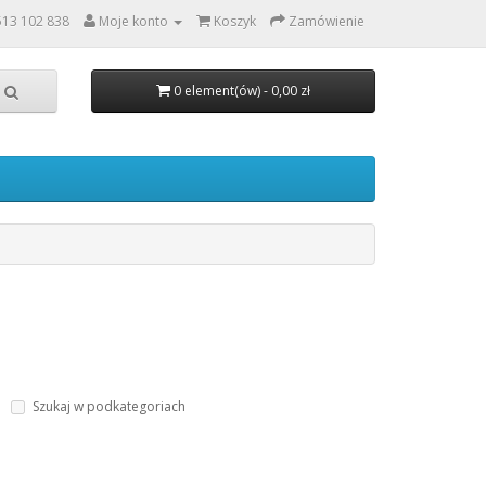
513 102 838
Moje konto
Koszyk
Zamówienie
0 element(ów) - 0,00 zł
Szukaj w podkategoriach