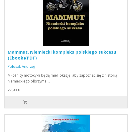
Mammut. Niemiecki kompleks polskiego sukcesu
(Ebook)(PDF)
Połosak Andrzej
Miłośnicy motocykli będą mieli okazję, aby zapoznać się z historią
niemieckiego olbrzyma,…
27,90 zł