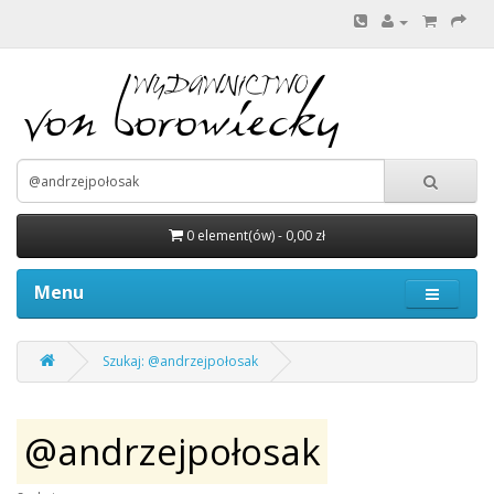
0 element(ów) - 0,00 zł
Menu
Szukaj: @andrzejpołosak
@andrzejpołosak