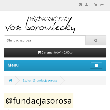
0 element(ów) - 0,00 zł
Menu
Szukaj: @fundacjasorosa
@fundacjasorosa