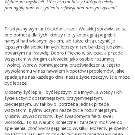
Wybieram myślicieli, którzy są mi bliscy i których teksty
pomagają nam w czynieniu refleksji nad naszym życiem”.
Praktyczny wymiar tekstów Urszuli Wolskiej sprawia, że są
one pomocą dla tych, którzy nie tylko pragną pogłębić
namysł nad własnym życiem, ale także chcą uczynić je
lepszym dla siebie i innych; lepszym tzn. bardziej ludzkim,
otwartym na Prawdę, Dobro i Piękno w świecie, a przede
wszystkim w drugim człowieku jako osobie rozumnej
i wolnej. Wbrew dominującemu przeświadczeniu, często
wywołanemu w nas nawałem kłopotów i problemów, jakie
spadają na nas każdego dnia, nasze życie rzeczywiście może
być lepsze.
Możemy żyć lepiej i być lepszymi dla innych, a wtedy i ich
życie uczynić dostatniejszym, przyjemniejszym,
piękniejszym. By tak było, potrzeba jednak przede
wszystkim, byśmy uczynili nasze życie rozumniejszym.
Musimy używać rozumu, być świadomymi faktu swej
wolności... To są warunki konieczne i zarazem możliwe do
spełnienia, choć wymagają nieco wysiłku. Możemy je spełnić,
bo każdy z nas jest zdolny do życia rozumnego i wolnego,