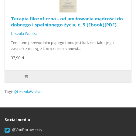
Terapia filozoficzna - od umiłowania mądrości do
dobrego i spełnionego życia, t. 5 (Ebook)(PDF)
Urszula Wolska
Tematem przewodnim piątego tomu jest ludzkie ciało i jego
związek z duszą, z którą razem stanowi…
37,90 zł
Tagi:
@UrszulaWolska
Social media
@VonBorowiecky