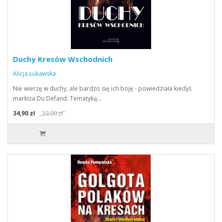
Duchy Kresów Wschodnich
Alicja Łukawska
Nie wierzę w duchy, ale bardzo się ich boję - powiedziała kiedyś
markiza Du Defand. Tematyką…
34,90 zł
39,00 zł