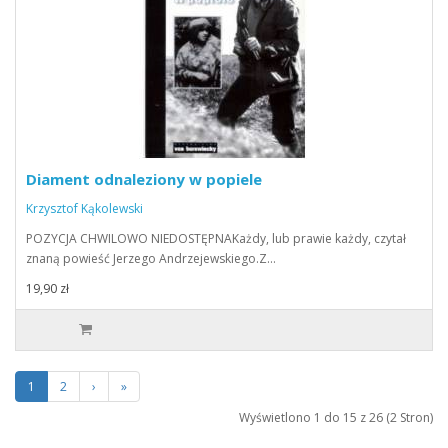
Diament odnaleziony w popiele
Krzysztof Kąkolewski
POZYCJA CHWILOWO NIEDOSTĘPNAKażdy, lub prawie każdy, czytał
znaną powieść Jerzego Andrzejewskiego.Z…
19,90 zł
1
2
›
»
Wyświetlono 1 do 15 z 26 (2 Stron)