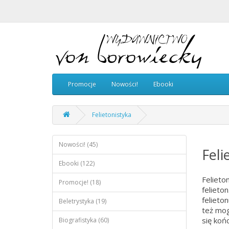
Promocje
Nowości!
Ebooki
Felietonistyka
Nowości! (45)
Feli
Ebooki (122)
Felieto
Promocje! (18)
felieto
felieto
Beletrystyka (19)
też mogę
się końc
Biografistyka (60)