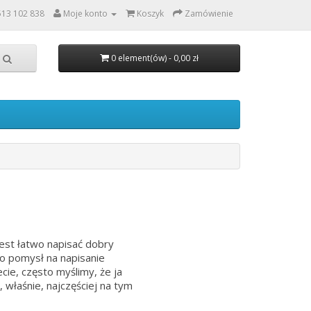
513 102 838
Moje konto
Koszyk
Zamówienie
0 element(ów) - 0,00 zł
jest łatwo napisać dobry
to pomysł na napisanie
ecie, często myślimy, że ja
, właśnie, najczęściej na tym