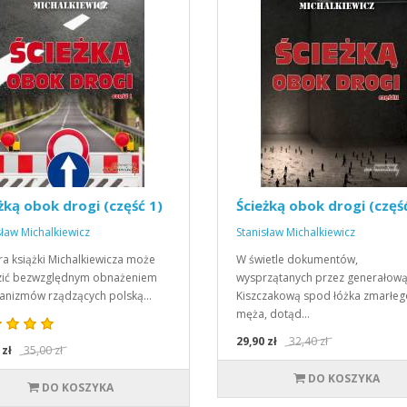
żką obok drogi (część 1)
Ścieżką obok drogi (częś
sław Michalkiewicz
Stanisław Michalkiewicz
ra książki Michalkiewicza może
W świetle dokumentów,
zić bezwzględnym obnażeniem
wysprzątanych przez generałow
anizmów rządzących polską…
Kiszczakową spod łóżka zmarłeg
męża, dotąd…
29,90 zł
32,40 zł
 zł
35,00 zł
DO KOSZYKA
DO KOSZYKA