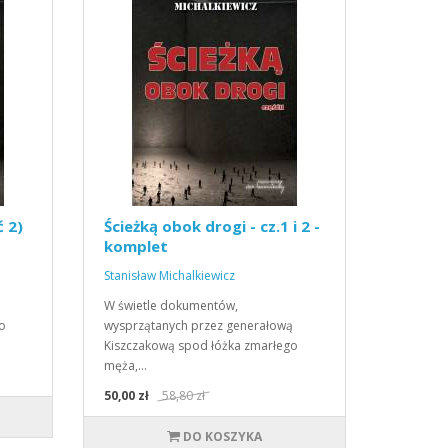
ć 2)
Ścieżką obok drogi - cz.1 i 2 -
komplet
Stanisław Michalkiewicz
ą
W świetle dokumentów,
o
wysprzątanych przez generałową
Kiszczakową spod łóżka zmarłego
męża,…
50,00 zł
58,80 zł
DO KOSZYKA