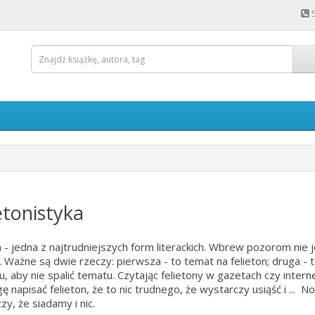
etonistyka
n - jedna z najtrudniejszych form literackich. Wbrew pozorom nie 
n. Ważne są dwie rzeczy: pierwsza - to temat na felieton; druga - 
nu, aby nie spalić tematu. Czytając felietony w gazetach czy intern
 napisać felieton, że to nic trudnego, że wystarczy usiąść i ... No
zy, że siadamy i nic.