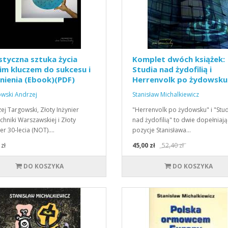
styczna sztuka życia
Komplet dwóch książek:
m kluczem do sukcesu i
Studia nad żydofilią i
nienia (Ebook)(PDF)
Herrenvolk po żydowsku
wski Andrzej
Stanisław Michalkiewicz
ej Targowski, Złoty Inżynier
"Herrenvolk po żydowsku" i "Stu
echniki Warszawskiej i Złoty
nad żydofilią" to dwie dopełniają
ier 30-lecia (NOT).…
pozycje Stanisława…
zł
45,00 zł
52,40 zł
DO KOSZYKA
DO KOSZYKA