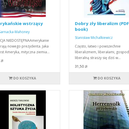
rykańskie wstrząsy
Dobry zły liberalizm (PDF
book)
 Sarnacka-Mahoney
Stanisław Michalkiewicz
CJA NIEDOSTĘPNAAmerykanie
rają nowego prezydenta. Jaka
Często, łatwo i powszechnie
jest Ameryka, mityczna ziemia…
liberalizmem, liberałami, gospo
liberalną straszy się dziś w…
zł
31,50 zł
DO KOSZYKA
DO KOSZYKA