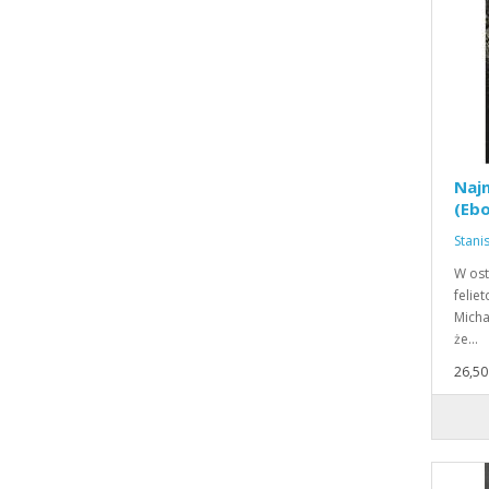
Naj
(Ebo
Stani
W ost
felie
Micha
że…
26,50 