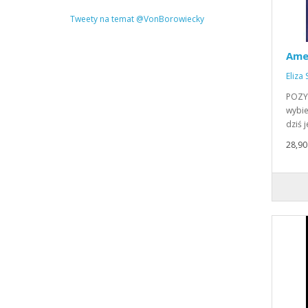
Tweety na temat @VonBorowiecky
Ame
Eliza
POZY
wybie
dziś 
28,90 