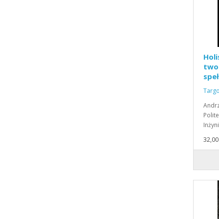
Holi
twoi
speł
Targo
Andrz
Polit
Inżyn
32,00 