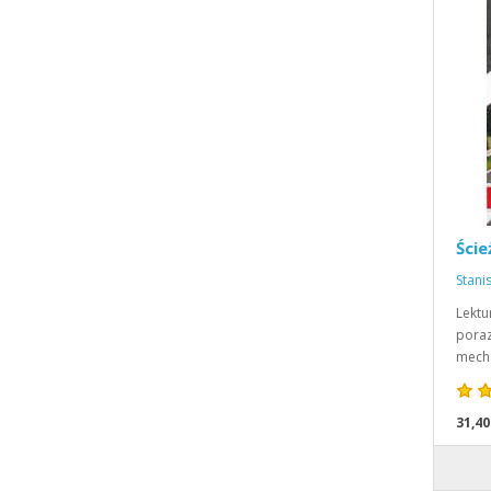
Ście
Stani
Lektu
pora
mech
31,40