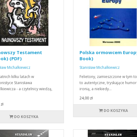
nowszy Testament
Polska ormowcem Europy
ok) (PDF)
Book)
sław Michalkiewicz
Stanisław Michalkiewicz
atnich kilku latach w
Felietony, zamieszczone w tym t
tonistyce Stanisława
to autentyczne, tryskające humo
lkiewicza - a czytelnicy wiedzą,
ironią, a niekiedy…
24,00 zł
zł
DO KOSZYKA
DO KOSZYKA