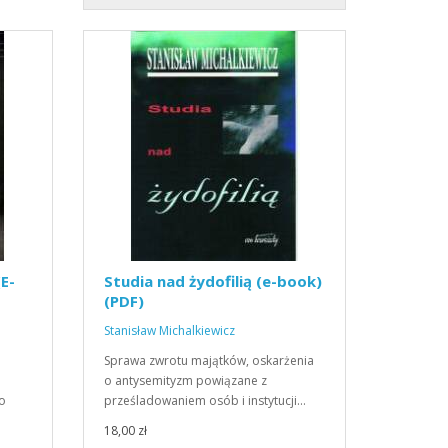
(E-
Studia nad żydofilią (e-book)
(PDF)
Stanisław Michalkiewicz
Sprawa zwrotu majątków, oskarżenia
ą
o antysemityzm powiązane z
o
prześladowaniem osób i instytucji…
18,00 zł