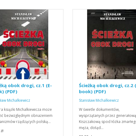
żką obok drogi, cz.1 (E-
Ścieżką obok drogi, cz.2 
) (PDF)
book) (PDF)
sław Michalkiewicz
Stanisław Michalkiewicz
ra książki Michalkiewicza może
W świetle dokumentów,
zić bezwzględnym obnażeniem
wysprzątanych przez generałow
anizmów rządzących polską…
Kiszczakową spod łóżka zmarłeg
męża, dotąd…
zł