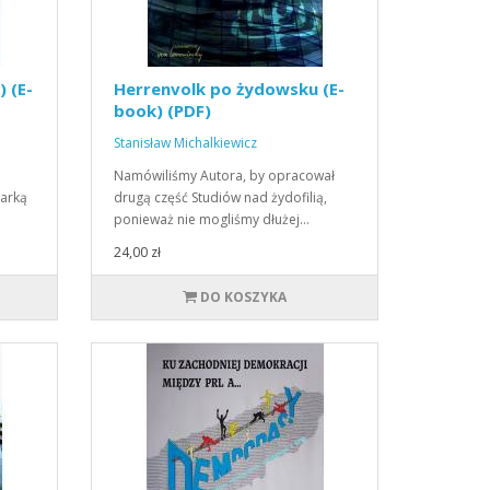
) (E-
Herrenvolk po żydowsku (E-
book) (PDF)
Stanisław Michalkiewicz
Namówiliśmy Autora, by opracował
darką
drugą część Studiów nad żydofilią,
ponieważ nie mogliśmy dłużej…
24,00 zł
DO KOSZYKA