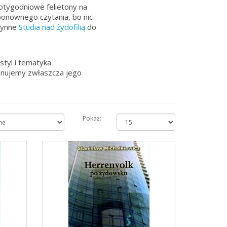
cotygodniowe felietony na
ponownego czytania, bo nic
łynne
Studia nad żydofilią
do
styl i tematyka
ponujemy zwłaszcza jego
Pokaż: