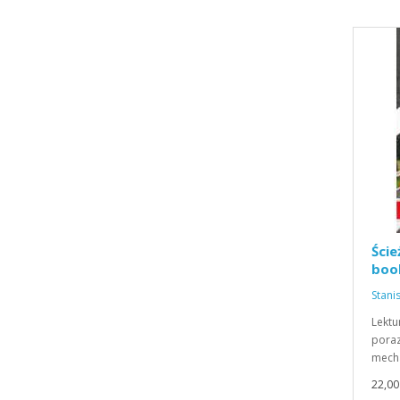
Ście
book
Stani
Lektu
pora
mech
22,00 