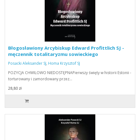
Błogosławiony Arcybiskup Edward Profittlich SJ -
męczennik totalitaryzmu sowieckiego
Posacki Aleksander SJ
,
Homa Krzysztof SJ
POZYCJA CHWILOWO NIEDOSTĘPNAPierwszy święty w historii Estonii -
torturowany i zamordowany przez…
28,80 zł