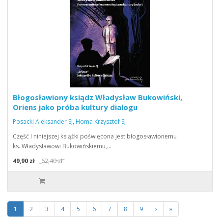
Błogosławiony ksiądz Władysław Bukowiński,
Oriens jako próba kultury dialogu
Posacki Aleksander SJ
,
Homa Krzysztof SJ
Część I niniejszej książki poświęcona jest błogosławionemu
ks. Władysławowi Bukowińskiemu,…
49,90 zł
62,40 zł
1
2
3
4
5
6
7
8
9
›
»