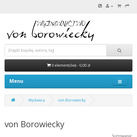
0 element(ów) - 0,00 zł
Menu
Wydawca
von Borowiecky
von Borowiecky
Sortowanie: