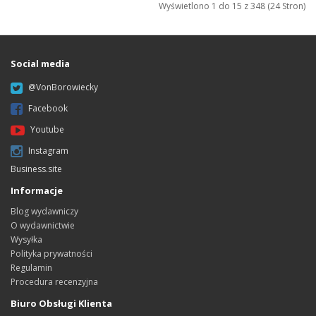
Wyświetlono 1 do 15 z 348 (24 Stron)
Social media
@VonBorowiecky
Facebook
Youtube
Instagram
Business.site
Informacje
Blog wydawniczy
O wydawnictwie
Wysyłka
Polityka prywatności
Regulamin
Procedura recenzyjna
Biuro Obsługi Klienta