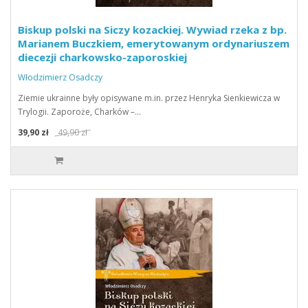
Biskup polski na Siczy kozackiej. Wywiad rzeka z bp.
Marianem Buczkiem, emerytowanym ordynariuszem
diecezji charkowsko-zaporoskiej
Włodzimierz Osadczy
Ziemie ukrainne były opisywane m.in. przez Henryka Sienkiewicza w
Trylogii. Zaporoże, Charków –…
39,90 zł
49,90 zł