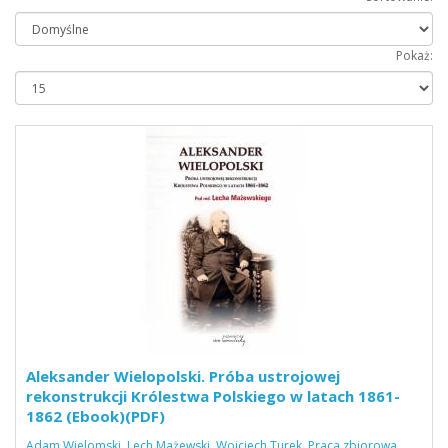
Pokaż:
Aleksander Wielopolski. Próba ustrojowej
rekonstrukcji Królestwa Polskiego w latach 1861-
1862 (Ebook)(PDF)
Adam Wielomski
,
Lech Mażewski
,
Wojciech Turek
,
Praca zbiorowa