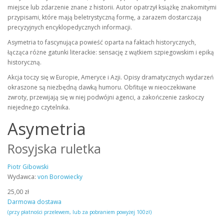
miejsce lub zdarzenie znane z historii. Autor opatrzył książkę znakomitymi
przypisami, które mają beletrystyczną formę, a zarazem dostarczają
precyzyjnych encyklopedycznych informacji.
Asymetria to fascynująca powieść oparta na faktach historycznych,
łącząca różne gatunki literackie: sensację z wątkiem szpiegowskim i epiką
historyczną.
Akcja toczy się w Europie, Ameryce i Azji. Opisy dramatycznych wydarzeń
okraszone są niezbędną dawką humoru. Obfituje w nieoczekiwane
zwroty, przewijają się w niej podwójni agenci, a zakończenie zaskoczy
niejednego czytelnika.
Asymetria
Rosyjska ruletka
Piotr Gibowski
Wydawca:
von Borowiecky
25,00 zł
Darmowa dostawa
(przy płatności przelewem, lub za pobraniem powyżej 100zł)