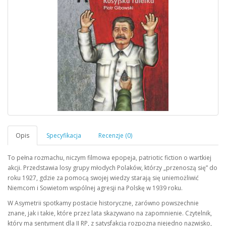
To pełna rozmachu, niczym filmowa epopeja, patriotic fiction o wartkiej
akcji. Przedstawia losy grupy młodych Polaków, którzy „przenoszą się” do
roku 1927, gdzie za pomocą swojej wiedzy starają się uniemożliwić
Niemcom i Sowietom wspólnej agresji na Polskę w 1939 roku.
W Asymetrii spotkamy postacie historyczne, zarówno powszechnie
znane, jak i takie, które przez lata skazywano na zapomnienie. Czytelnik,
który ma sentyment dla II RP, z satysfakcją rozpozna niejedno nazwisko,