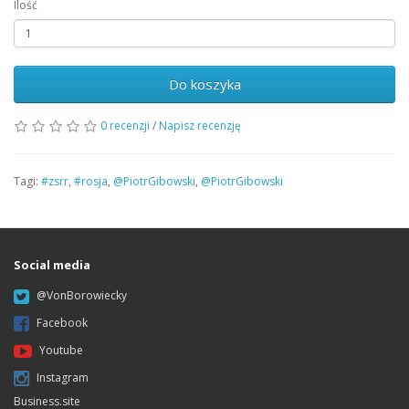
Ilość
Do koszyka
0 recenzji
/
Napisz recenzję
Tagi:
#zsrr
,
#rosja
,
@PiotrGibowski
,
@PiotrGibowski
Social media
@VonBorowiecky
Facebook
Youtube
Instagram
Business.site