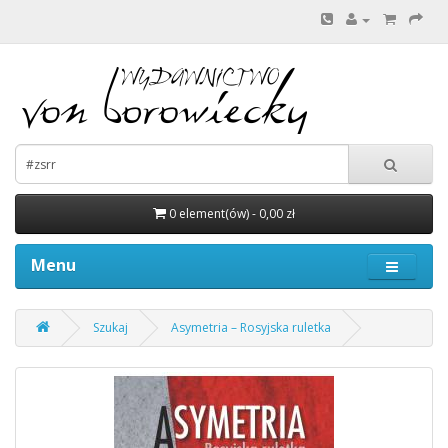
0 element(ów) - 0,00 zł
Menu
Szukaj
Asymetria – Rosyjska ruletka