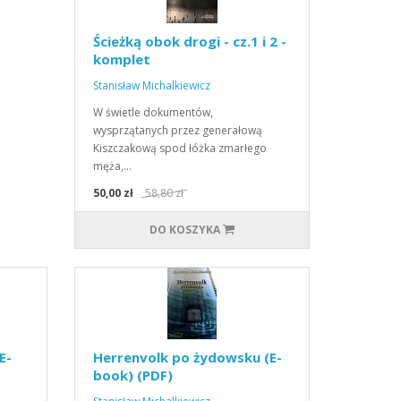
Ścieżką obok drogi - cz.1 i 2 -
komplet
Stanisław Michalkiewicz
W świetle dokumentów,
wysprzątanych przez generałową
Kiszczakową spod łóżka zmarłego
męża,…
50,00 zł
58,80 zł
DO KOSZYKA
E-
Herrenvolk po żydowsku (E-
book) (PDF)