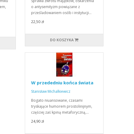
omiku
Sprawa zwrotu majątków, oskarżenia
rem,
o antysemityzm powiązane z
prześladowaniem osób i instytucji…
22,50 zł
DO KOSZYKA
W przededniu końca świata
Stanisław Michalkiewicz
Bogato niuansowane, czasami
tryskające humorem prostolinijnym,
częściej zaś kpiną metaforyczną,…
24,90 zł