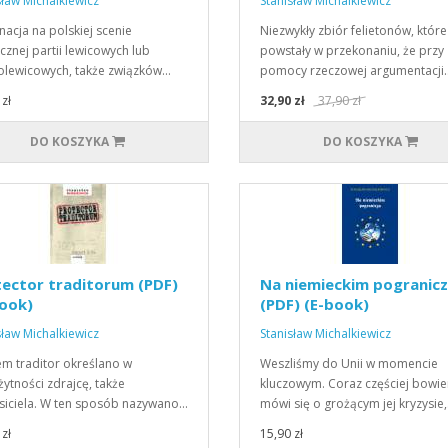
sław Michalkiewicz
Stanisław Michalkiewicz
acja na polskiej scenie
Niezwykły zbiór felietonów, które
ycznej partii lewicowych lub
powstały w przekonaniu, że przy
olewicowych, także związków…
pomocy rzeczowej argumentacji
zł
32,90 zł
37,90 zł
DO KOSZYKA
DO KOSZYKA
ector traditorum (PDF)
Na niemieckim pogranic
ook)
(PDF) (E-book)
sław Michalkiewicz
Stanisław Michalkiewicz
m traditor określano w
Weszliśmy do Unii w momencie
żytności zdrajcę, także
kluczowym. Coraz częściej bowi
iciela. W ten sposób nazywano…
mówi się o grożącym jej kryzysie
zł
15,90 zł