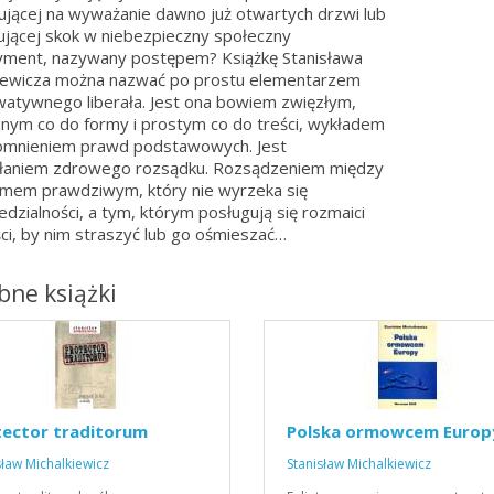
ującej na wyważanie dawno już otwartych drzwi lub
jącej skok w niebezpieczny społeczny
ment, nazywany postępem? Książkę Stanisława
iewicza można nazwać po prostu elementarzem
atywnego liberała. Jest ona bowiem zwięzłym,
jnym co do formy i prostym co do treści, wykładem
omnieniem prawd podstawowych. Jest
łaniem zdrowego rozsądku. Rozsądzeniem między
izmem prawdziwym, który nie wyrzeka się
dzialności, a tym, którym posługują się rozmaici
ści, by nim straszyć lub go ośmieszać…
ne książki
tector traditorum
Polska ormowcem Europ
sław Michalkiewicz
Stanisław Michalkiewicz