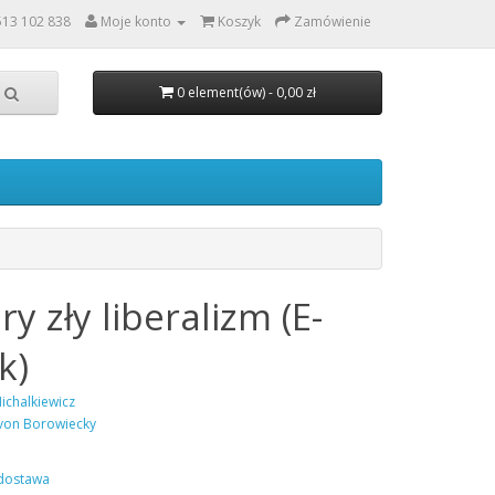
513 102 838
Moje konto
Koszyk
Zamówienie
0 element(ów) - 0,00 zł
y zły liberalizm (E-
k)
ichalkiewicz
von Borowiecky
dostawa