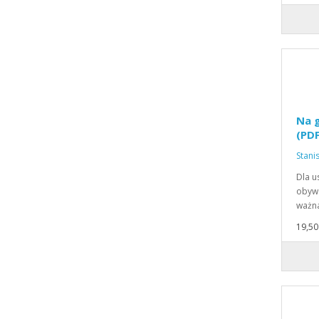
Na g
(PDF
Stani
Dla u
obywa
ważn
19,50 