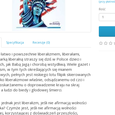
(przy płatno
Ilość
 łatwo i powszechnie liberalizmem, liberałami,
rką liberalną straszy się dziś w Polsce dzieci i
ch, jak Babą Jagą i chorobą wstydliwą. Wiele gazet i
sm, w tym tych określających się mianem
wych, pełnych jest niskiego lotu filipik skierowanych
ko liberalizmowi właśnie, odsądzanemu od czci i
i oskarżanemu o doprowadzenie kraju na skraj
 a ludzi do biedy i głodowej śmierci.
ednak jest liberalizm, jeśli nie afirmacją wolności
ka? Czymże jest, jeśli nie afirmacją wolności
j, korzystającej z doświadczeń przeszłości,