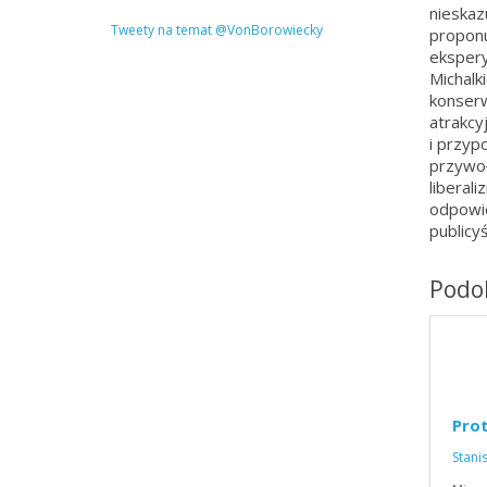
nieskaz
Tweety na temat @VonBorowiecky
proponu
ekspery
Michalk
konserw
atrakcy
i przyp
przywo
liberal
odpowie
publicy
Podob
Pro
Stani