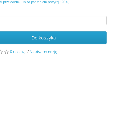
ści przelewem, lub za pobraniem powyżej 100zł)
Do koszyka
0 recenzji
/
Napisz recenzję