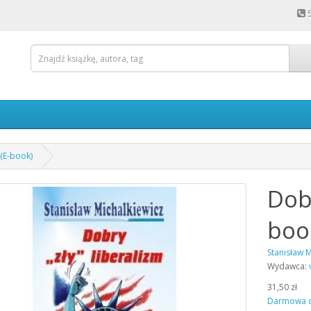
 (E-book)
Dobr
boo
Stanisław M
Wydawca:
31,50 zł
Darmowa 