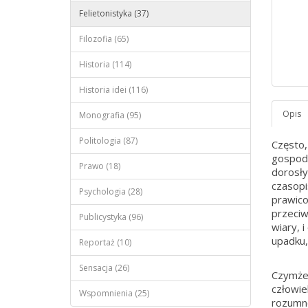
Felietonistyka (37)
Filozofia (65)
Historia (114)
Historia idei (116)
Monografia (95)
Politologia (87)
Często,
gospoda
Prawo (18)
dorosły
czasopi
Psychologia (28)
prawico
przeciw
Publicystyka (96)
wiary, 
upadku,
Reportaż (10)
Sensacja (26)
Czymże j
człowie
Wspomnienia (25)
rozumne