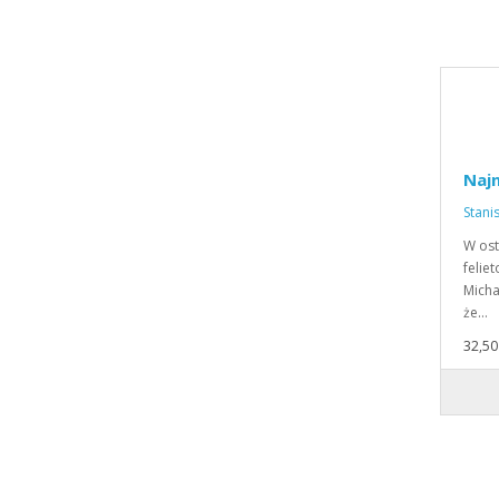
Naj
Stani
W ost
felie
Micha
że…
32,50 