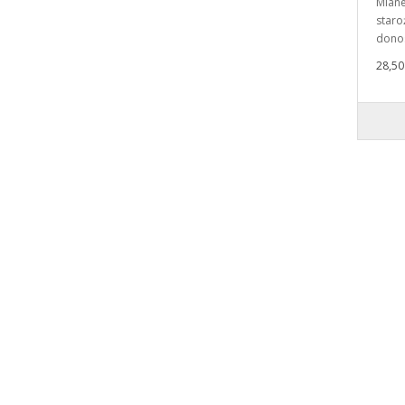
Miane
staro
donos
28,50 