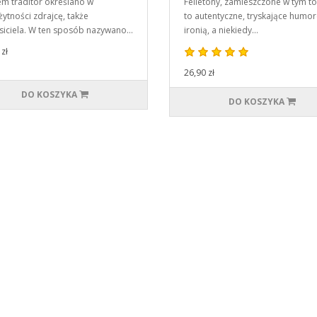
m traditor określano w
Felietony, zamieszczone w tym t
żytności zdrajcę, także
to autentyczne, tryskające humo
iciela. W ten sposób nazywano…
ironią, a niekiedy…
zł
26,90 zł
DO KOSZYKA
DO KOSZYKA