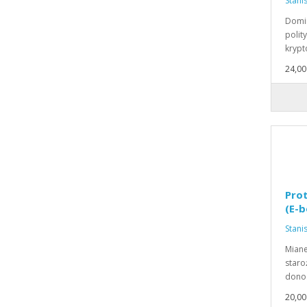
Stani
Domin
polit
krypt
24,00 
Prot
(E-b
Stani
Miane
staro
donos
20,00 