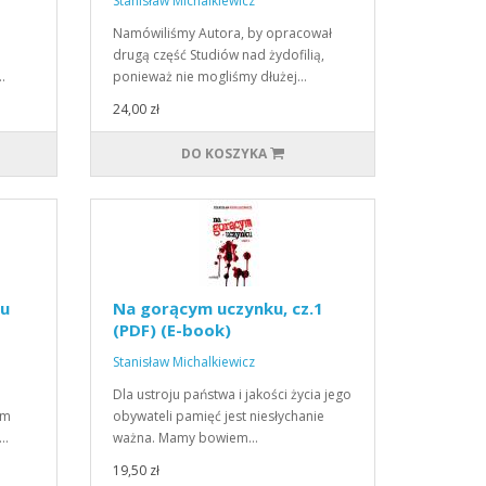
Stanisław Michalkiewicz
Namówiliśmy Autora, by opracował
drugą część Studiów nad żydofilią,
…
ponieważ nie mogliśmy dłużej…
24,00 zł
DO KOSZYKA
zu
Na gorącym uczynku, cz.1
(PDF) (E-book)
Stanisław Michalkiewicz
Dla ustroju państwa i jakości życia jego
em
obywateli pamięć jest niesłychanie
,…
ważna. Mamy bowiem…
19,50 zł