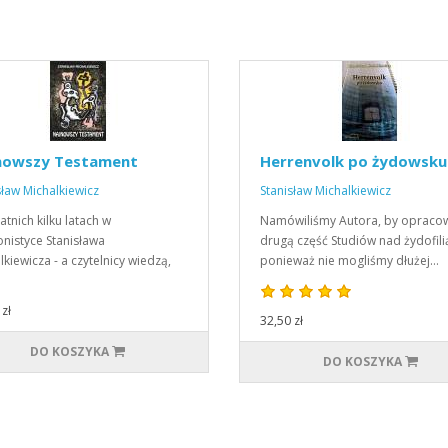
nowszy Testament
Herrenvolk po żydowsku
sław Michalkiewicz
Stanisław Michalkiewicz
atnich kilku latach w
Namówiliśmy Autora, by opraco
tonistyce Stanisława
drugą część Studiów nad żydofili
lkiewicza - a czytelnicy wiedzą,
ponieważ nie mogliśmy dłużej…
zł
32,50 zł
DO KOSZYKA
DO KOSZYKA