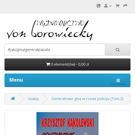
0 element(ów) - 0,00 zł
Menu
Szukaj
Generałowie giną w czasie pokoju (Tom 2)