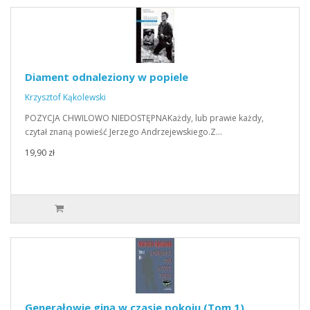
Diament odnaleziony w popiele
Krzysztof Kąkolewski
POZYCJA CHWILOWO NIEDOSTĘPNAKażdy, lub prawie każdy,
czytał znaną powieść Jerzego Andrzejewskiego.Z…
19,90 zł
Generałowie giną w czasie pokoju (Tom 1)