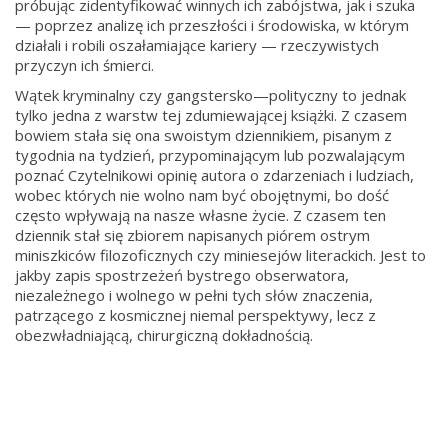
próbując zidentyfikować winnych ich zabójstwa, jak i szuka
— poprzez analizę ich przeszłości i środowiska, w którym
działali i robili oszałamiające kariery — rzeczywistych
przyczyn ich śmierci.
Wątek kryminalny czy gangstersko—polityczny to jednak
tylko jedna z warstw tej zdumiewającej książki. Z czasem
bowiem stała się ona swoistym dziennikiem, pisanym z
tygodnia na tydzień, przypominającym lub pozwalającym
poznać Czytelnikowi opinię autora o zdarzeniach i ludziach,
wobec których nie wolno nam być obojętnymi, bo dość
często wpływają na nasze własne życie. Z czasem ten
dziennik stał się zbiorem napisanych piórem ostrym
miniszkiców filozoficznych czy miniesejów literackich. Jest to
jakby zapis spostrzeżeń bystrego obserwatora,
niezależnego i wolnego w pełni tych słów znaczenia,
patrzącego z kosmicznej niemal perspektywy, lecz z
obezwładniającą, chirurgiczną dokładnością.