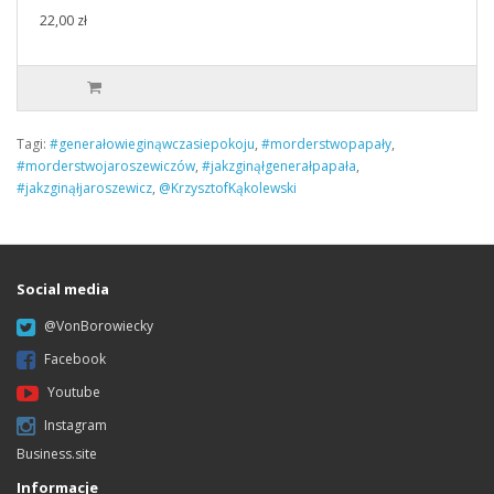
22,00 zł
Tagi:
#generałowieginąwczasiepokoju
,
#morderstwopapały
,
#morderstwojaroszewiczów
,
#jakzginąłgenerałpapała
,
#jakzginąłjaroszewicz
,
@KrzysztofKąkolewski
Social media
@VonBorowiecky
Facebook
Youtube
Instagram
Business.site
Informacje