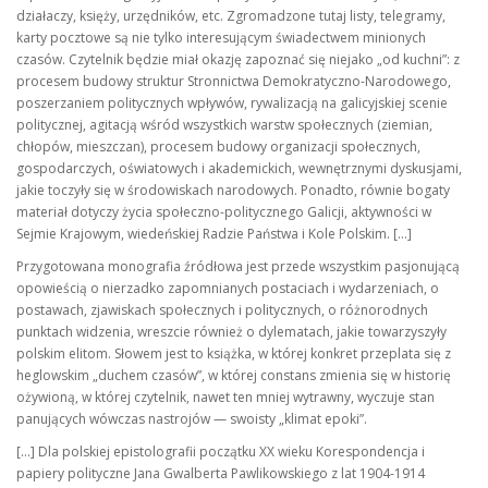
działaczy, księży, urzędników, etc. Zgromadzone tutaj listy, telegramy,
karty pocztowe są nie tylko interesującym świadectwem minionych
czasów. Czytelnik będzie miał okazję zapoznać się niejako „od kuchni”: z
procesem budowy struktur Stronnictwa Demokratyczno-Narodowego,
poszerzaniem politycznych wpływów, rywalizacją na galicyjskiej scenie
politycznej, agitacją wśród wszystkich warstw społecznych (ziemian,
chłopów, mieszczan), procesem budowy organizacji społecznych,
gospodarczych, oświatowych i akademickich, wewnętrznymi dyskusjami,
jakie toczyły się w środowiskach narodowych. Ponadto, równie bogaty
materiał dotyczy życia społeczno-politycznego Galicji, aktywności w
Sejmie Krajowym, wiedeńskiej Radzie Państwa i Kole Polskim. […]
Przygotowana monografia źródłowa jest przede wszystkim pasjonującą
opowieścią o nierzadko zapomnianych postaciach i wydarzeniach, o
postawach, zjawiskach społecznych i politycznych, o różnorodnych
punktach widzenia, wreszcie również o dylematach, jakie towarzyszyły
polskim elitom. Słowem jest to książka, w której konkret przeplata się z
heglowskim „duchem czasów”, w której constans zmienia się w historię
ożywioną, w której czytelnik, nawet ten mniej wytrawny, wyczuje stan
panujących wówczas nastrojów — swoisty „klimat epoki”.
[…] Dla polskiej epistolografii początku XX wieku Korespondencja i
papiery polityczne Jana Gwalberta Pawlikowskiego z lat 1904-1914