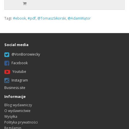
Tagi:
#ebook
,
#pdf
,
@TomaszSikorski
,
@AdamWątor
Social media
@VonBorowiecky
Facebook
Youtube
Instagram
Business.site
Informacje
Blog wydawniczy
O wydawnictwie
Wysyłka
Polityka prywatności
Regulamin