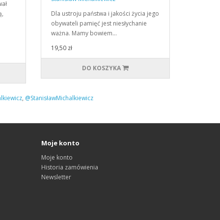
wał
ą,
Dla ustroju państwa i jakości życia jego
obywateli pamięć jest niesłychanie
ważna. Mamy bowiem…
19,50 zł
DO KOSZYKA
lkiewicz
,
@StanisławMichalkiewicz
Moje konto
Moje konto
Historia zamówienia
Newsletter