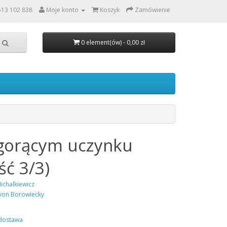
513 102 838
Moje konto
Koszyk
Zamówienie
0 element(ów) - 0,00 zł
gorącym uczynku
ść 3/3)
ichalkiewicz
von Borowiecky
dostawa