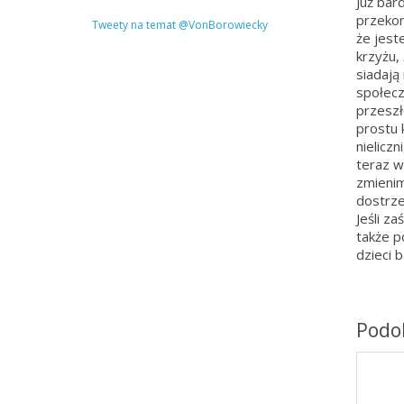
Już bar
przekon
Tweety na temat @VonBorowiecky
że jeste
krzyżu, 
siadają 
społecz
przeszł
prostu 
nieliczn
teraz w
zmienim
dostrze
Jeśli z
także p
dzieci 
Podob