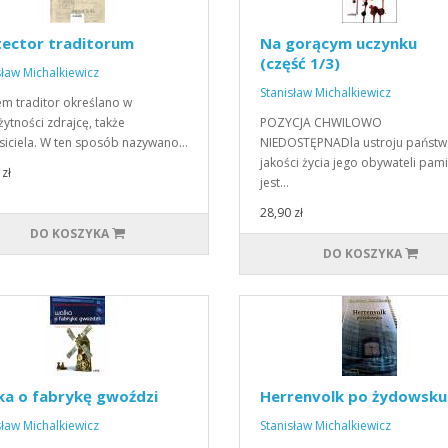
tector traditorum
Na gorącym uczynku
(część 1/3)
sław Michalkiewicz
Stanisław Michalkiewicz
m traditor określano w
żytności zdrajcę, także
POZYCJA CHWILOWO
iciela. W ten sposób nazywano…
NIEDOSTĘPNADla ustroju państwa
jakości życia jego obywateli pam
zł
jest…
28,90 zł
DO KOSZYKA
DO KOSZYKA
ka o fabrykę gwoździ
Herrenvolk po żydowsku
sław Michalkiewicz
Stanisław Michalkiewicz