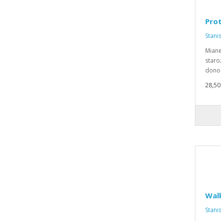
Pro
Stani
Miane
staro
donos
28,50 
Wal
Stani