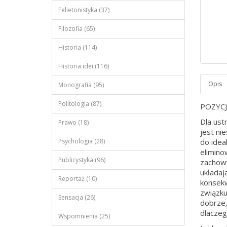
Felietonistyka (37)
Filozofia (65)
Historia (114)
Historia idei (116)
Monografia (95)
Politologia (87)
POZYC
Dla ust
Prawo (18)
jest ni
Psychologia (28)
do idea
elimino
Publicystyka (96)
zachowy
układaj
Reportaż (10)
konsekw
związku
Sensacja (26)
dobrze,
dlaczeg
Wspomnienia (25)