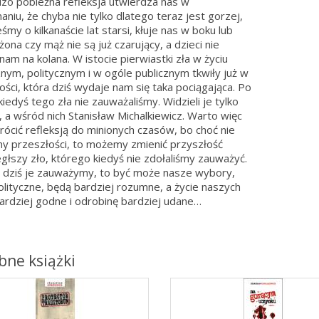
dzo pobieżna refleksja utwierdza nas w
aniu, że chyba nie tylko dlatego teraz jest gorzej,
śmy o kilkanaście lat starsi, kłuje nas w boku lub
żona czy mąż nie są już czarujący, a dzieci nie
nam na kolana. W istocie pierwiastki zła w życiu
nym, politycznym i w ogóle publicznym tkwiły już w
ości, która dziś wydaje nam się taka pociągająca. Po
kiedyś tego zła nie zauważaliśmy. Widzieli je tylko
i, a wśród nich Stanisław Michalkiewicz. Warto więc
rócić refleksją do minionych czasów, bo choć nie
y przeszłości, to możemy zmienić przyszłość
głszy zło, którego kiedyś nie zdołaliśmy zauważyć.
aś dziś je zauważymy, to być może nasze wybory,
olityczne, będą bardziej rozumne, a życie naszych
bardziej godne i odrobinę bardziej udane…
ne książki