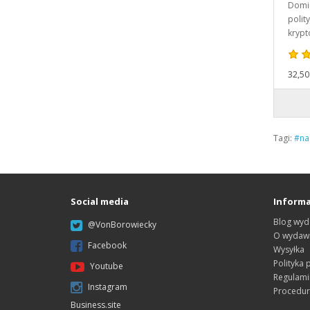
Domin
polit
krypt
32,50 
Tagi:
#na
Social media
Informa
Blog wyd
@VonBorowiecky
O wydawn
Facebook
Wysyłka
Polityka 
Youtube
Regulami
Instagram
Procedur
Business.site