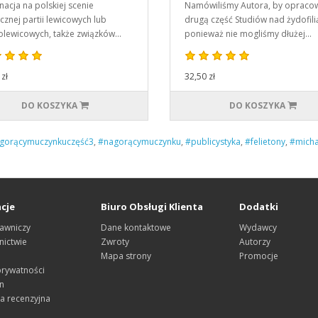
acja na polskiej scenie
Namówiliśmy Autora, by opraco
ycznej partii lewicowych lub
drugą część Studiów nad żydofili
olewicowych, także związków…
ponieważ nie mogliśmy dłużej…
zł
32,50 zł
DO KOSZYKA
DO KOSZYKA
gorącymuczynkuczęść3
,
#nagorącymuczynku
,
#publicystyka
,
#felietony
,
#micha
cje
Biuro Obsługi Klienta
Dodatki
awniczy
Dane kontaktowe
Wydawcy
ictwie
Zwroty
Autorzy
Mapa strony
Promocje
prywatności
n
a recenzyjna