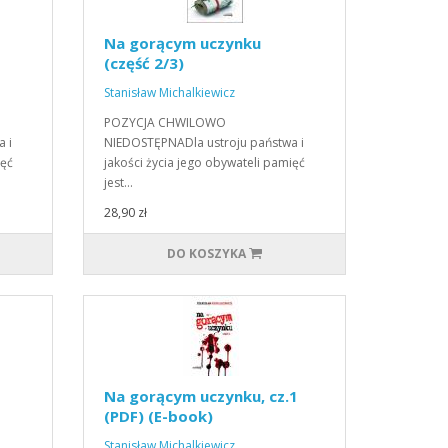
Na gorącym uczynku
(część 2/3)
Stanisław Michalkiewicz
POZYCJA CHWILOWO
 i
NIEDOSTĘPNADla ustroju państwa i
ięć
jakości życia jego obywateli pamięć
jest…
28,90 zł
DO KOSZYKA
Na gorącym uczynku, cz.1
(PDF) (E-book)
Stanisław Michalkiewicz