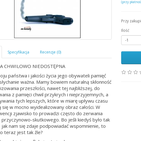
(przy płatno
Przy zakup
Ilość
JA CHWILOWO NIEDOSTĘPNA
roju państwa i jakości życia jego obywateli pamięć
esłychanie ważna. Mamy bowiem naturalną skłonność
lizowania przeszłości, nawet tej najbliższej, do
wania z pamięci chwil przykrych i nieprzyjemnych, a
wania tych lepszych, które w miarę upływu czasu
ą się w mocno wyidealizowany obraz całości. W
encji zjawisko to prowadzi często do zerwania
 przyczynowo-skutkowego. Bo jeśli kiedyś było tak
 jak nam się zdaje podpowiadać wspomnienie, to
o teraz jest tak źle?