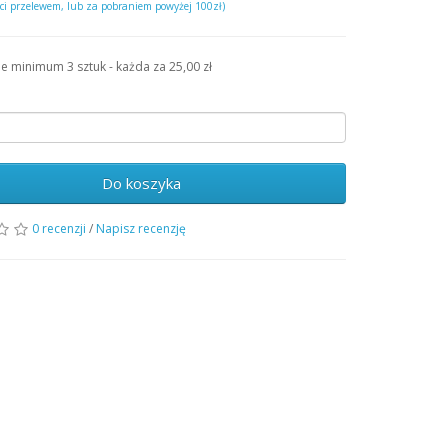
ści przelewem, lub za pobraniem powyżej 100zł)
ie minimum 3 sztuk - każda za 25,00 zł
Do koszyka
0 recenzji
/
Napisz recenzję