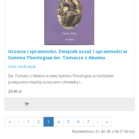
Uczucia i sprawności. Związek uczuć i sprawności w
Summa Theologiae św. Tomasza z Akwinu
Artur Andrzejuk
Św. Tomasz z Akwinu w swej Summa Theologiae przedstawił
powiązania między uczuciami człowieka i…
29,90 zł
«
‹
1
2
3
4
5
6
7
›
»
Wyświetlono 31 do 45 z 96 (7 Stron)