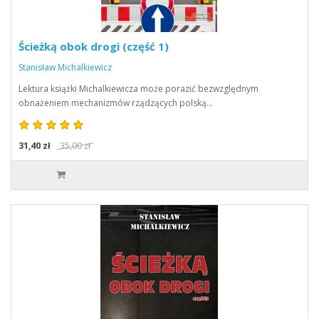
Ścieżką obok drogi (część 1)
Stanisław Michalkiewicz
Lektura książki Michalkiewicza może porazić bezwzględnym
obnażeniem mechanizmów rządzących polską…
31,40 zł
35,00 zł