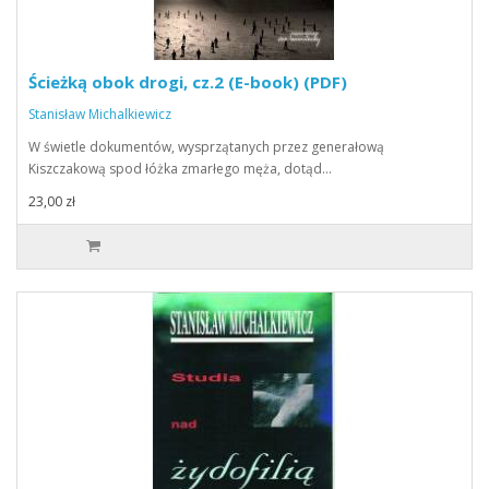
Ścieżką obok drogi, cz.2 (E-book) (PDF)
Stanisław Michalkiewicz
W świetle dokumentów, wysprzątanych przez generałową
Kiszczakową spod łóżka zmarłego męża, dotąd…
23,00 zł