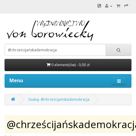
0 element(ów) - 0,00 zł
Menu
Szukaj: @chrześcijańskademokracja
@chrześcijańskademokracj