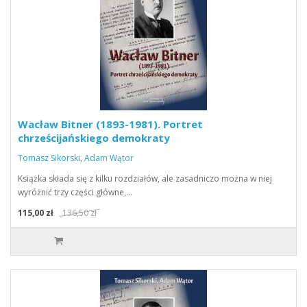
Wacław Bitner (1893-1981). Portret
chrześcijańskiego demokraty
Tomasz Sikorski
,
Adam Wątor
Książka składa się z kilku rozdziałów, ale zasadniczo można w niej
wyróżnić trzy części główne,…
115,00 zł
136,50 zł