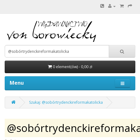
0 element(ów) - 0,00 zł
Menu
Szukaj: @sobórtrydenckireformakatolicka
@sobórtrydenckireformaka