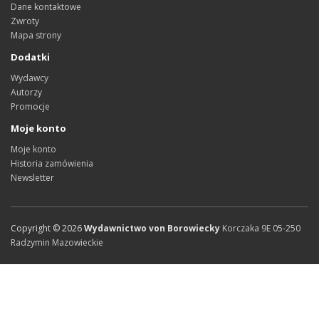
Dane kontaktowe
Zwroty
Mapa strony
Dodatki
Wydawcy
Autorzy
Promocje
Moje konto
Moje konto
Historia zamówienia
Newsletter
Copyright ©
2026
Wydawnictwo von Borowiecky
Korczaka 9E
05-250
Radzymin
Mazowieckie