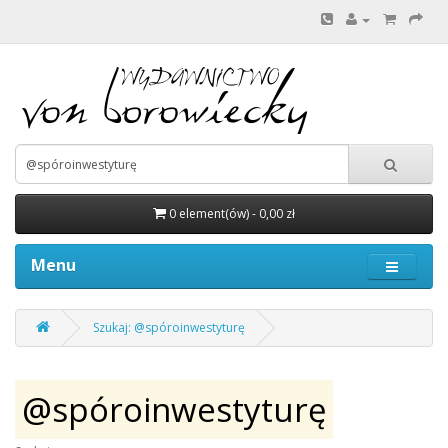
0 element(ów) - 0,00 zł
Menu
Szukaj: @spóroinwestyturę
@spóroinwestyturę