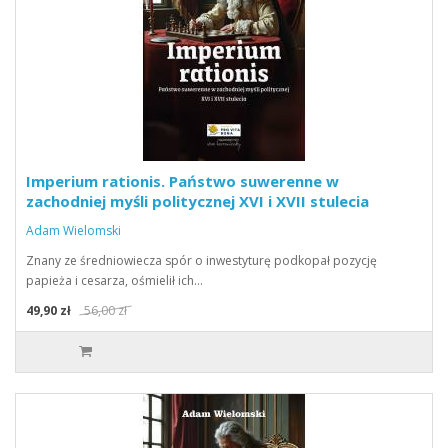
Imperium rationis. Państwo suwerenne w
zachodniej myśli politycznej XVI i XVII stulecia
Adam Wielomski
Znany ze średniowiecza spór o inwestyturę podkopał pozycję
papieża i cesarza, ośmielił ich…
49,90 zł
56,00 zł