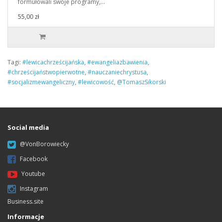
formułowali swoje programy,…
55,00 zł
Tagi:
#lewicachrześcijańska
,
#ewangeliazbawienia
,
#chrześcijaństwopierwotne
,
#nauczaniechrystusa
,
#socjalizmewangeliczny
,
#lewicowość
,
@TomaszSikorski
Social media
@VonBorowiecky
Facebook
Youtube
Instagram
Business.site
Informacje