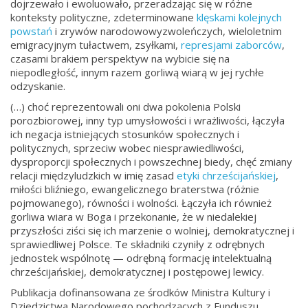
dojrzewało i ewoluowało, przeradzając się w różne
konteksty polityczne, zdeterminowane
klęskami kolejnych
powstań
i zrywów narodowowyzwoleńczych, wieloletnim
emigracyjnym tułactwem, zsyłkami,
represjami zaborców
,
czasami brakiem perspektyw na wybicie się na
niepodległość, innym razem gorliwą wiarą w jej rychłe
odzyskanie.
(…) choć reprezentowali oni dwa pokolenia Polski
porozbiorowej, inny typ umysłowości i wrażliwości, łączyła
ich negacja istniejących stosunków społecznych i
politycznych, sprzeciw wobec niesprawiedliwości,
dysproporcji społecznych i powszechnej biedy, chęć zmiany
relacji międzyludzkich w imię zasad
etyki chrześcijańskiej
,
miłości bliźniego, ewangelicznego braterstwa (różnie
pojmowanego), równości i wolności. Łączyła ich również
gorliwa wiara w Boga i przekonanie, że w niedalekiej
przyszłości ziści się ich marzenie o wolniej, demokratycznej i
sprawiedliwej Polsce. Te składniki czyniły z odrębnych
jednostek wspólnotę — odrębną formację intelektualną
chrześcijańskiej, demokratycznej i postępowej lewicy.
Publikacja dofinansowana ze środków Ministra Kultury i
Dziedzictwa Narodowego pochodzących z Funduszu