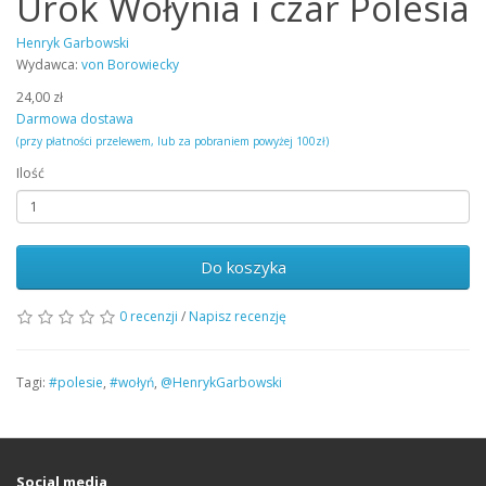
Urok Wołynia i czar Polesia
Henryk Garbowski
Wydawca:
von Borowiecky
24,00 zł
Darmowa dostawa
(przy płatności przelewem, lub za pobraniem powyżej 100zł)
Ilość
Do koszyka
0 recenzji
/
Napisz recenzję
Tagi:
#polesie
,
#wołyń
,
@HenrykGarbowski
Social media