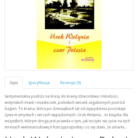
Sentymentalna podróż na Kresy do krainy dzieciństwa i młodości,
wołyńskich miast i miasteczek, poleskich wiosek zagubionych pośród
bagien. To kraina, która po dziesiątkach lat od wypędzenia pozostaje
żywa w umysłach i sercach wypędzonych. Urok Wołynia… to książka dla
wszystkich, którym droga jest prawda o tym, jak toczyło się życie na tych
terenach wielonarodowej II Rzeczypospolitej i co się stało, że umarło…