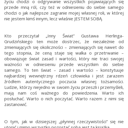
życiu chodzi o odgrywanie wszystkich pojawiających się
przede mną ról, czy też w odniesieniu do siebie samego
chodzi o jak najlepsze zagranie mojej własnej roli, w której
nie jestem kimś innym, lecz właśnie JESTEM SOBĄ.
Kto przeczytał „Inny Świat” Gustawa Herlinga-
Grudzińskiego ten może dostrzec, że niezależnie od
zmieniających się okoliczności – zmieniających się nawet do
tego stopnia, że ceną staje się walka o przetrwanie –
obowiązuje świat zasad i wartości, który nie traci swojej
ważności w odniesieniu przede wszystkim do siebie
samego. To ten świat – zasad i wartości – konstytuuje
najbardziej wewnętrzny rdzeń człowieka i jest zarazem
źródłem autentycznego poczucia własnej tożsamości.
Ludzie, którzy niejedno w swoim życiu przeszli i przemyśleli,
mają nam coś ważnego do powiedzenia. Warto ich
posłuchać. Warto o nich poczytać. Warto razem z nimi się
zastanowić.
O tym, jak w dzisiejszej „płynnej rzeczywistości” się nie
utopić i mimo wszystko pozostać sobą jest ta książka.