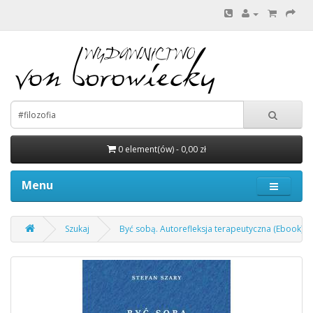
0 element(ów) - 0,00 zł
Menu
Szukaj
Być sobą. Autorefleksja terapeutyczna (Ebook)(P