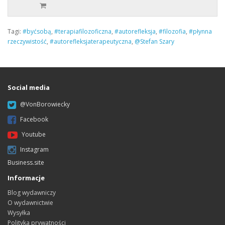
Tagi:
#byćsobą
,
#terapiafilozoficzna
,
#autorefleksja
,
#filozofia
,
#płynna
rzeczywistość
,
#autorefleksjaterapeutyczna
,
@Stefan Szary
Social media
@VonBorowiecky
Facebook
Youtube
Instagram
Business.site
Informacje
Blog wydawniczy
O wydawnictwie
Wysyłka
Polityka prywatności