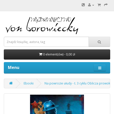
0 element(ów) - 0,00 zł
Menu
Ebooki
Na powrozie ułudy - t. 3 cyklu Oblicza prowokacj