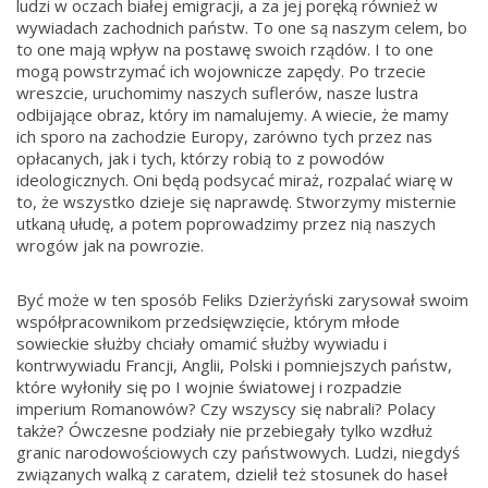
ludzi w oczach białej emigracji, a za jej poręką również w
wywiadach zachodnich państw. To one są naszym celem, bo
to one mają wpływ na postawę swoich rządów. I to one
mogą powstrzymać ich wojownicze zapędy. Po trzecie
wreszcie, uruchomimy naszych suflerów, nasze lustra
odbijające obraz, który im namalujemy. A wiecie, że mamy
ich sporo na zachodzie Europy, zarówno tych przez nas
opłacanych, jak i tych, którzy robią to z powodów
ideologicznych. Oni będą podsycać miraż, rozpalać wiarę w
to, że wszystko dzieje się naprawdę. Stworzymy misternie
utkaną ułudę, a potem poprowadzimy przez nią naszych
wrogów jak na powrozie.
Być może w ten sposób Feliks Dzierżyński zarysował swoim
współpracownikom przedsięwzięcie, którym młode
sowieckie służby chciały omamić służby wywiadu i
kontrwywiadu Francji, Anglii, Polski i pomniejszych państw,
które wyłoniły się po I wojnie światowej i rozpadzie
imperium Romanowów? Czy wszyscy się nabrali? Polacy
także? Ówczesne podziały nie przebiegały tylko wzdłuż
granic narodowościowych czy państwowych. Ludzi, niegdyś
związanych walką z caratem, dzielił też stosunek do haseł