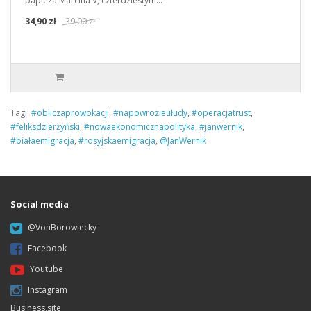
papieża Marcina V, czterdziestym…
34,90 zł
39,00 zł
Tagi:
#obliczaprowokacji
,
#napowrozieułudy
,
#operacjatrust
,
#feliksdzierżyński
,
#nowaekonomicznapolityka
,
#janwernik
,
#białaemigracja
,
#rosyjskaemigracja
,
@JanWernik
Social media
@VonBorowiecky
Facebook
Youtube
Instagram
Business.site