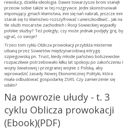
rewolucji, dzieliła ideologia. Dawni towarzysze broni stanęli
przeciw sobie także w tej rozgrywce. Jedni skonstruowali
imponujący gmach kłamstwa, inni się nań nabrali, jeszcze inni
starali się to kłamstwo rozszyfrować i unieszkodliwić... Jak na
tle służb mocarstw zachodnich i Rosji Sowieckiej wypadły
polskie służby? Też poległy, czy może jednak podjęły grę, by
ugrać, co swoje?
Trzeci tom cyklu Oblicza prowokacji przybliża misternie
utkaną przez Sowietów międzynarodową intrygę
szpiegowską pn. Trust, kiedy młode państwo bolszewickie
rozpaczliwie potrzebowało kilku lat spokoju po zakończeniu I
wojny światowej i przegranej wojnie z Polską, aby
wprowadzić zasady Nowej Ekonomicznej Polityki, która
miała odbudować gospodarkę ZSRS. Czy zamierzenie się
udało?
Na powrozie ułudy - t. 3
cyklu Oblicza prowokacji
(Ebook)(PDF)