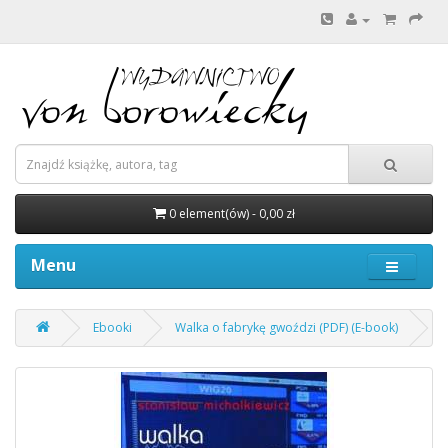
0 element(ów) - 0,00 zł
Menu
Ebooki
Walka o fabrykę gwoździ (PDF) (E-book)