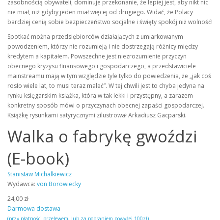
zasobnością obywateli, dominuje przekonanie, że lepiej jest, aby nikt nic
nie miał, niż gdyby jeden miał więcej od drugiego. Widać, że Polacy
bardziej cenią sobie bezpieczeństwo socjalne i święty spokój niż wolność!
Spotkać można przedsiębiorców działających z umiarkowanym
powodzeniem, którzy nie rozumieją i nie dostrzegają różnicy między
kredytem a kapitałem. Powszechne jest niezrozumienie przyczyn
obecnego kryzysu finansowego i gospodarczego, a przedstawiciele
mainstreamu mają w tym względzie tyle tylko do powiedzenia, że „jak coś
rosło wiele lat, to musi teraz maleć”. W tej chwili jest to chyba jedyna na
rynku księgarskim książka, która w tak lekki i przystępny, a zarazem
konkretny sposób mówi o przyczynach obecnej zapaści gospodarczej.
Książkę rysunkami satyrycznymi zilustrował Arkadiusz Gacparski.
Walka o fabrykę gwoździ
(E-book)
Stanisław Michalkiewicz
Wydawca:
von Borowiecky
24,00 zł
Darmowa dostawa
(przy płatności przelewem, lub za pobraniem powyżej 100zł)