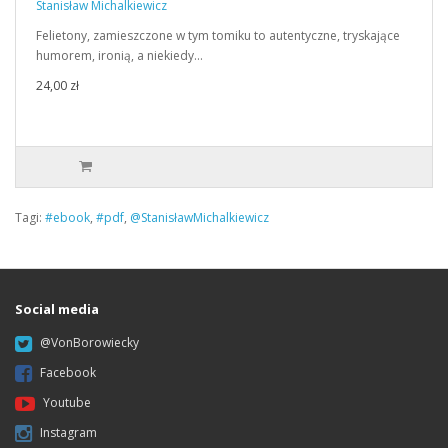
Stanisław Michalkiewicz
Felietony, zamieszczone w tym tomiku to autentyczne, tryskające
humorem, ironią, a niekiedy…
24,00 zł
Tagi:
#ebook
,
#pdf
,
@StanisławMichalkiewicz
Social media
@VonBorowiecky
Facebook
Youtube
Instagram