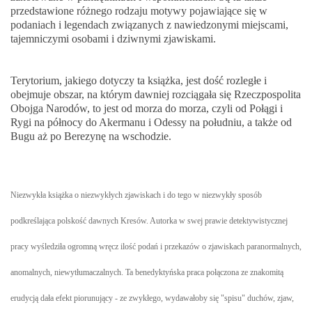
przedstawione różnego rodzaju motywy pojawiające się w
podaniach i legendach związanych z nawiedzonymi miejscami,
tajemniczymi osobami i dziwnymi zjawiskami.
Terytorium, jakiego dotyczy ta książka, jest dość rozległe i
obejmuje obszar, na którym dawniej rozciągała się Rzeczpospolita
Obojga Narodów, to jest od morza do morza, czyli od Połągi i
Rygi na północy do Akermanu i Odessy na południu, a także od
Bugu aż po Berezynę na wschodzie.
Niezwykła książka o niezwykłych zjawiskach i do tego w niezwykły sposób
podkreślająca polskość dawnych Kresów. Autorka w swej prawie detektywistycznej
pracy wyśledziła ogromną wręcz ilość podań i przekazów o zjawiskach paranormalnych,
anomalnych, niewytłumaczalnych. Ta benedyktyńska praca połączona ze znakomitą
erudycją dała efekt piorunujący - ze zwykłego, wydawałoby się "spisu" duchów, zjaw,