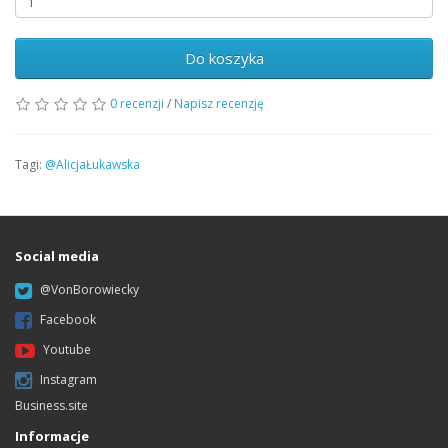
Do koszyka
0 recenzji
/
Napisz recenzję
Tagi:
@AlicjaŁukawska
Social media
@VonBorowiecky
Facebook
Youtube
Instagram
Business.site
Informacje