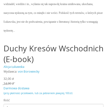
widziadeł, wiedźm i in., wyłania się tak naprawdę kraina umiłowana, ukochana,
nasycona tęsknotą za tym, co minęło i nie wróci. Polskość tych terenów, o których pisze
Łukawska, jest nie do podważenia, powiązanie z literaturą i historią tylko wzmagają
tęsknotę...
Duchy Kresów Wschodnich
(E-book)
Alicja Łukawska
Wydawca:
von Borowiecky
32,00 zł
34,90 zł
Darmowa dostawa
(przy płatności przelewem, lub za pobraniem powyżej 100zł)
Ilość