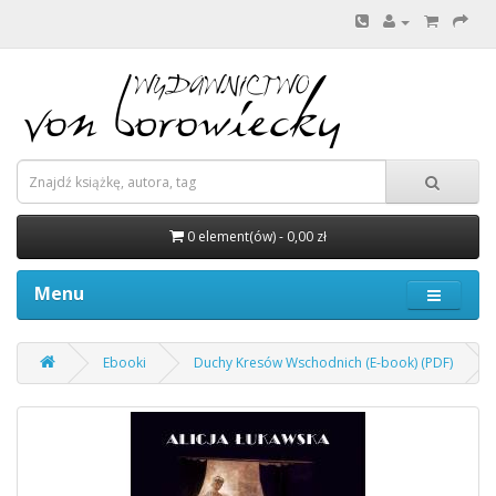
0 element(ów) - 0,00 zł
Menu
Ebooki
Duchy Kresów Wschodnich (E-book) (PDF)