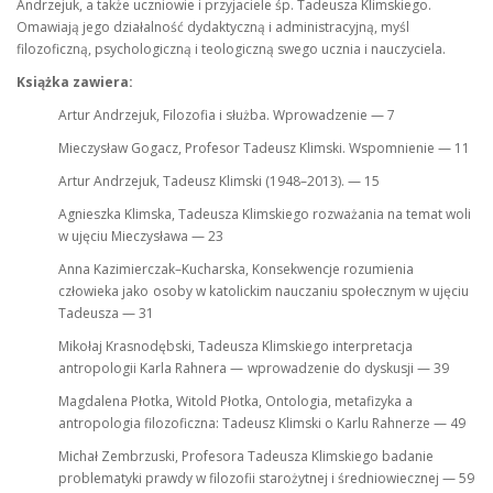
Andrzejuk, a także uczniowie i przyjaciele śp. Tadeusza Klimskiego.
Omawiają jego działalność dydaktyczną i administracyjną, myśl
filozoficzną, psychologiczną i teologiczną swego ucznia i nauczyciela.
Książka zawiera:
Artur Andrzejuk, Filozofia i służba. Wprowadzenie — 7
Mieczysław Gogacz, Profesor Tadeusz Klimski. Wspomnienie — 11
Artur Andrzejuk, Tadeusz Klimski (1948–2013). — 15
Agnieszka Klimska, Tadeusza Klimskiego rozważania na temat woli
w ujęciu Mieczysława — 23
Anna Kazimierczak–Kucharska, Konsekwencje rozumienia
człowieka jako osoby w katolickim nauczaniu społecznym w ujęciu
Tadeusza — 31
Mikołaj Krasnodębski, Tadeusza Klimskiego interpretacja
antropologii Karla Rahnera — wprowadzenie do dyskusji — 39
Magdalena Płotka, Witold Płotka, Ontologia, metafizyka a
antropologia filozoficzna: Tadeusz Klimski o Karlu Rahnerze — 49
Michał Zembrzuski, Profesora Tadeusza Klimskiego badanie
problematyki prawdy w filozofii starożytnej i średniowiecznej — 59