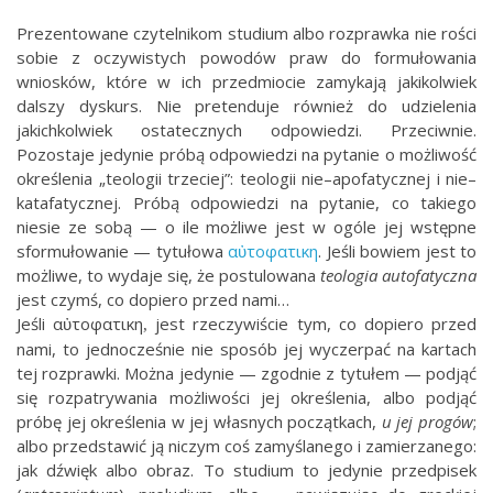
Prezentowane czytelnikom studium albo rozprawka nie rości
sobie z oczywi
­stych powodów praw do formułowania
wniosków, które w ich przedmiocie zamykają jakikolwiek
dalszy dyskurs. Nie pre­tenduje również do udzielenia
jakichkolwiek ostatecznych odpowiedzi. Przeciwnie.
Pozostaje jedynie próbą odpowiedzi na pytanie o możliwość
określenia „teologii trzeciej”: teologii nie–apofatycznej i nie–
katafatycznej. Próbą odpowie­dzi na pytanie, co takiego
niesie ze sobą — o ile możliwe jest w ogóle jej wstępne
sformułowanie — tytułowa
αὐτοφατικη
. Jeśli bowiem jest to
możliwe, to wydaje się, że postulowana
teologia autofatyczna
jest czymś, co dopiero przed nami…
Jeśli αὐτοφατικη
jest rzeczywiście tym, co dopiero przed
,
nami, to jednocześnie nie sposób jej wyczerpać na kartach
tej rozprawki. Można jedynie — zgodnie z tytułem — podjąć
się rozpatrywania możliwości jej określenia, albo podjąć
próbę jej określenia w jej własnych początkach,
u jej progów
;
albo przedstawić ją niczym coś zamyślanego i zamierzane­go:
jak dźwięk albo obraz. To studium to jedynie przedpisek