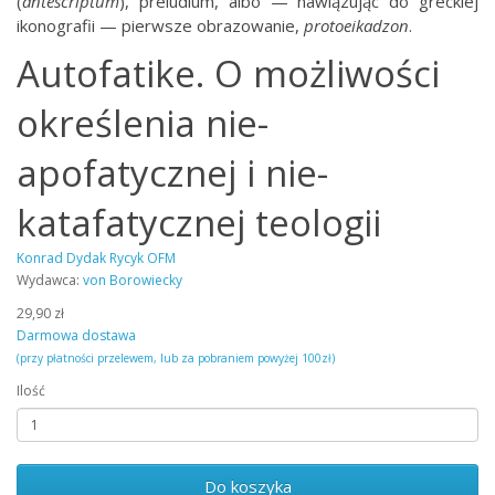
(
antescriptum
), preludium, albo — nawiązując do greckiej
ikonografii — pierwsze obrazowanie,
protoeikadzon
.
Autofatike. O możliwości
określenia nie-
apofatycznej i nie-
katafatycznej teologii
Konrad Dydak Rycyk OFM
Wydawca:
von Borowiecky
29,90 zł
Darmowa dostawa
(przy płatności przelewem, lub za pobraniem powyżej 100zł)
Ilość
Do koszyka