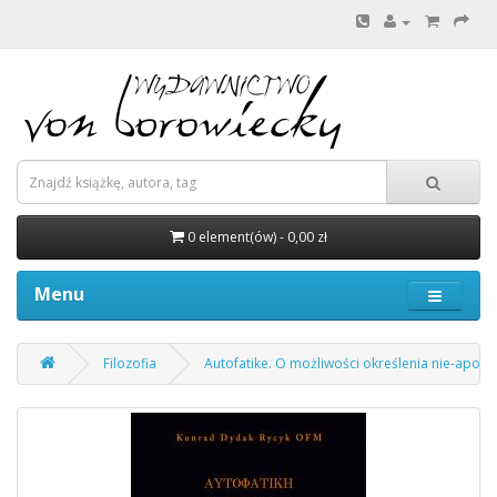
0 element(ów) - 0,00 zł
Menu
Filozofia
Autofatike. O możliwości określenia nie-apofaty