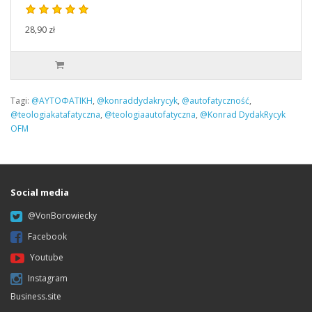
28,90 zł
Tagi:
@ΑΥΤΟΦΑΤΙΚΗ
,
@konraddydakrycyk
,
@autofatyczność
,
@teologiakatafatyczna
,
@teologiaautofatyczna
,
@Konrad DydakRycyk
OFM
Social media
@VonBorowiecky
Facebook
Youtube
Instagram
Business.site