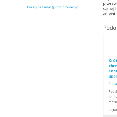
przezwy
Tweety na temat @VonBorowiecky
samej f
antyint
Podob
Krót
chrz
Cnot
upo
Praca
Redak
Andrz
można
22,00 