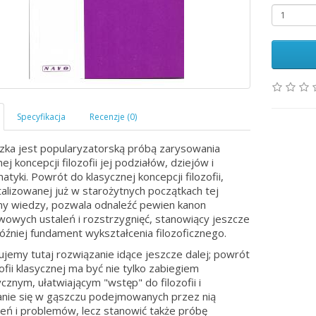
zka jest popularyzatorską próbą zarysowania
ej koncepcji filozofii jej podziałów, dziejów i
atyki. Powrót do klasycznej koncepcji filozofii,
alizowanej już w starożytnych początkach tej
ny wiedzy, pozwala odnaleźć pewien kanon
owych ustaleń i rozstrzygnięć, stanowiący jeszcze
óźniej fundament wykształcenia filozoficznego.
jemy tutaj rozwiązanie idące jeszcze dalej; powrót
zofii klasycznej ma być nie tylko zabiegiem
cznym, ułatwiającym "wstęp" do filozofii i
nie się w gąszczu podejmowanych przez nią
eń i problemów, lecz stanowić także próbę