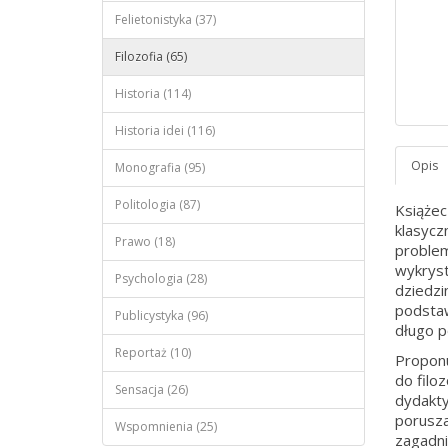
Felietonistyka (37)
Filozofia (65)
Historia (114)
Historia idei (116)
Monografia (95)
Politologia (87)
Książec
klasyczn
Prawo (18)
problem
wykryst
Psychologia (28)
dziedzi
podstaw
Publicystyka (96)
długo p
Reportaż (10)
Proponu
do filo
Sensacja (26)
dydakty
porusza
Wspomnienia (25)
zagadni