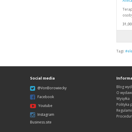
Aneta
Terap
osob
31,00 
Tagi:
#ele
Social media
Informa
Blog wyd
@VonBorowiecky
O wydawn
Facebook
Wysyłka
Polityka 
Youtube
Regulami
Instagram
Procedur
Business.site