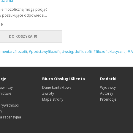
 Szlama
ię filozoficzną mogą podjąć
y poszukujące odpowiedzi…
zł
DO KOSZYKA
mentarzfilozofii
,
#podstawyfilozofii
,
#wstępdofilozofii; #filozofiaklasyczna
,
@Ar
cje
Biuro Obsługi Klienta
Dodatki
awniczy
Dane kontaktowe
Wydawcy
ictwie
Zwroty
Autorzy
Mapa strony
Promocje
prywatności
n
a recenzyjna