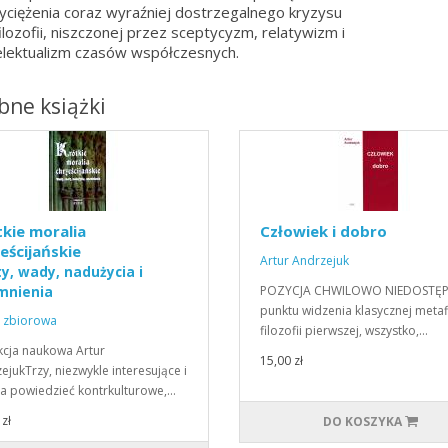
ciężenia coraz wyraźniej dostrzegalnego kryzysu
ilozofii, niszczonej przez sceptycyzm, relatywizm i
elektualizm czasów współczesnych.
ne książki
kie moralia
Człowiek i dobro
eścijańskie
Artur Andrzejuk
y, wady, nadużycia i
POZYCJA CHWILOWO NIEDOSTĘ
mnienia
punktu widzenia klasycznej metafi
 zbiorowa
filozofii pierwszej, wszystko,…
cja naukowa Artur
15,00 zł
ejukTrzy, niezwykle interesujące i
 powiedzieć kontrkulturowe,…
zł
DO KOSZYKA