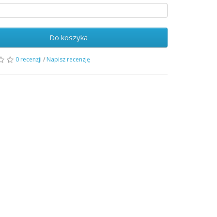
Do koszyka
0 recenzji
/
Napisz recenzję