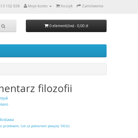
513 102 838
Moje konto
Koszyk
Zamówienie
0 element(ów) - 0,00 zł
entarz filozofii
zejuk
Navo
dostawa
ści przelewem, lub za pobraniem powyżej 100zł)