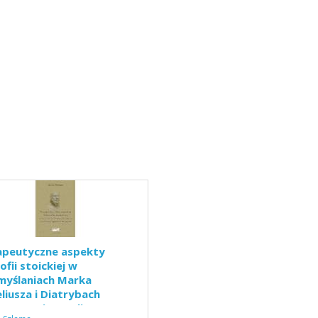
apeutyczne aspekty
zofii stoickiej w
myślaniach Marka
liusza i Diatrybach
teta z Hierapolis