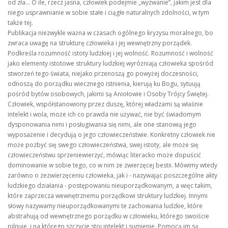
od zła… O ile, rzecz jasna, człowiek podejmie „wyzwanie”, jakim jest dla
niego usprawnianie w sobie stałe i ciągłe naturalnych zdolności, w tym
także tej.
Publikacja niezwykle ważna w czasach ogólnego kryzysu moralnego, bo
zwraca uwagę na strukturę człowieka i jej wewnętrzny porządek.
Podkreśla rozumność istoty ludzkiej i jej wolność. Rozumność i wolność
jako elementy istotowe struktury ludzkiej wyróżniają człowieka spośród
stworzeń tego świata, niejako przenoszą go powyżej doczesności,
odnoszą do porządku wiecznego istnienia, kierują ku Bogu, sytuują
pośród bytów osobowych, jakimi są Aniołowie i Osoby Trójcy Świętej.
Człowiek, współstanowiony przez duszę, której władzami są właśnie
intelekt i wola, może ich co prawda nie używać, nie być świadomym
dysponowania nimi i posługiwania się nimi, ale one stanowią jego
wyposażenie i decydują o jego człowieczeństwie. Konkretny człowiek nie
może pozbyć się swego człowieczeństwa, swej istoty, ale może się
człowieczeństwu sprzeniewierzyć, mówiąc literacko może dopuścić
dominowanie w sobie tego, co w nim ze zwierzęcej bestii. Mówimy wtedy
zarówno o zezwierzęceniu człowieka, jak i - nazywając poszczególne akty
ludzkiego działania - postępowaniu nieuporządkowanym, a więc takim,
które zaprzecza wewnętrznemu porządkowi struktury ludzkiej. Innymi
słowy nazywamy nieuporządkowanymi te zachowania ludzkie, które
abstrahują od wewnętrznego porządku w człowieku, którego swoiście
pilnuje, i na którego szczycie stoi intelekt i sumienie. Pomocą im są