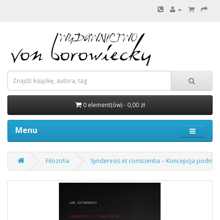
0 element(ów) - 0,00 zł
Menu
Filozofia
Synderesis et conscientia – Koncepcja podmiot