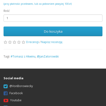
(przy płatności przelewem, lub za pobraniem powyżej 100zł)
Ilość
Do koszyka
0 recenzji
/
Napisz recenzję
Tagi:
#Tomasz z Akwinu
,
@JanZatorowski
Social media
@VonBorowiecky
Facebook
Youtube