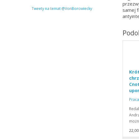
przezwy
Tweety na temat @VonBorowiecky
samej f
antyint
Podob
Krót
chrz
Cnot
upo
Praca
Redak
Andrz
można
22,00 