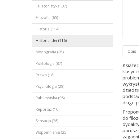
Felietonistyka (37)
Filozofia (65)
Historia (114)
Historia idei (116)
Monografia (95)
Politologia (87)
Książec
klasyczn
Prawo (18)
problem
wykryst
Psychologia (28)
dziedzi
podstaw
Publicystyka (96)
długo p
Reportaż (10)
Proponu
do filo
Sensacja (26)
dydakty
porusza
Wspomnienia (25)
zagadni