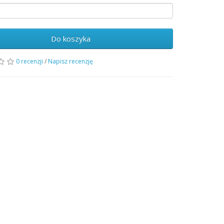
Do koszyka
0 recenzji
/
Napisz recenzję