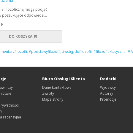
 Szlama
ię filozoficzną mogą podjąć
y poszukujące odpowiedzi…
zł
DO KOSZYKA
mentarzfilozofii
,
#podstawyfilozofii
,
#wstępdofilozofii; #filozofiaklasyczna
,
@Ar
cje
Biuro Obsługi Klienta
Dodatki
awniczy
Dane kontaktowe
Wydawcy
ictwie
Zwroty
Autorzy
Mapa strony
Promocje
prywatności
n
a recenzyjna