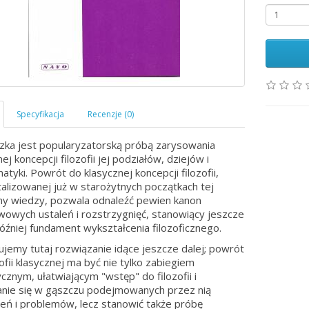
zka jest popularyzatorską próbą zarysowania
ej koncepcji filozofii jej podziałów, dziejów i
atyki. Powrót do klasycznej koncepcji filozofii,
alizowanej już w starożytnych początkach tej
ny wiedzy, pozwala odnaleźć pewien kanon
owych ustaleń i rozstrzygnięć, stanowiący jeszcze
óźniej fundament wykształcenia filozoficznego.
jemy tutaj rozwiązanie idące jeszcze dalej; powrót
zofii klasycznej ma być nie tylko zabiegiem
cznym, ułatwiającym "wstęp" do filozofii i
nie się w gąszczu podejmowanych przez nią
eń i problemów, lecz stanowić także próbę