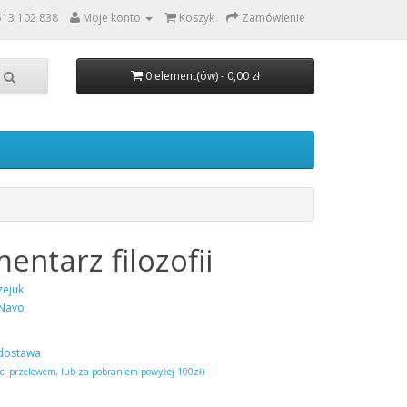
513 102 838
Moje konto
Koszyk
Zamówienie
0 element(ów) - 0,00 zł
entarz filozofii
zejuk
Navo
dostawa
ści przelewem, lub za pobraniem powyżej 100zł)