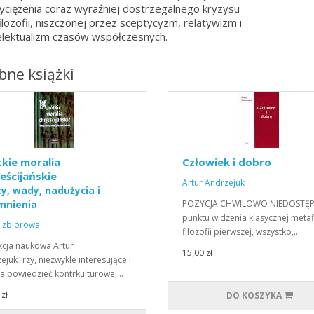
ciężenia coraz wyraźniej dostrzegalnego kryzysu
ilozofii, niszczonej przez sceptycyzm, relatywizm i
elektualizm czasów współczesnych.
ne książki
kie moralia
Człowiek i dobro
eścijańskie
Artur Andrzejuk
y, wady, nadużycia i
POZYCJA CHWILOWO NIEDOSTĘ
mnienia
punktu widzenia klasycznej metafi
 zbiorowa
filozofii pierwszej, wszystko,…
cja naukowa Artur
15,00 zł
ejukTrzy, niezwykle interesujące i
 powiedzieć kontrkulturowe,…
zł
DO KOSZYKA