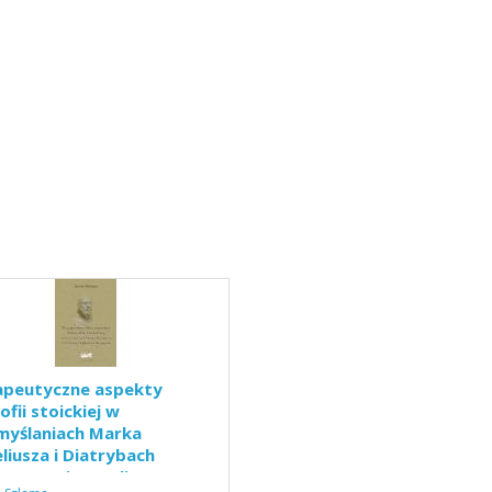
apeutyczne aspekty
zofii stoickiej w
myślaniach Marka
liusza i Diatrybach
teta z Hierapolis