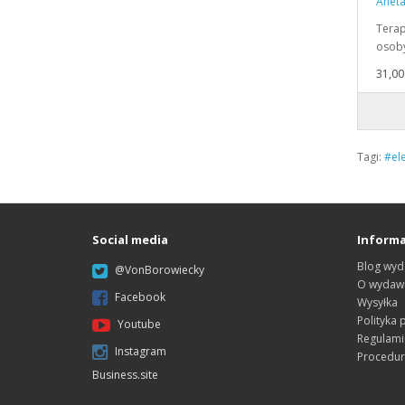
Aneta
Terap
osob
31,00 
Tagi:
#ele
Social media
Informa
Blog wyd
@VonBorowiecky
O wydawn
Facebook
Wysyłka
Polityka 
Youtube
Regulami
Instagram
Procedur
Business.site