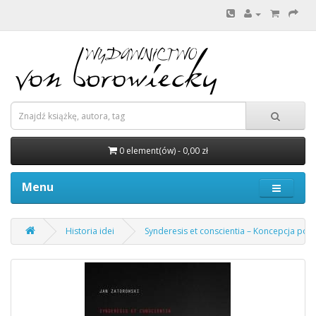
0 element(ów) - 0,00 zł
Menu
Historia idei
Synderesis et conscientia – Koncepcja pod