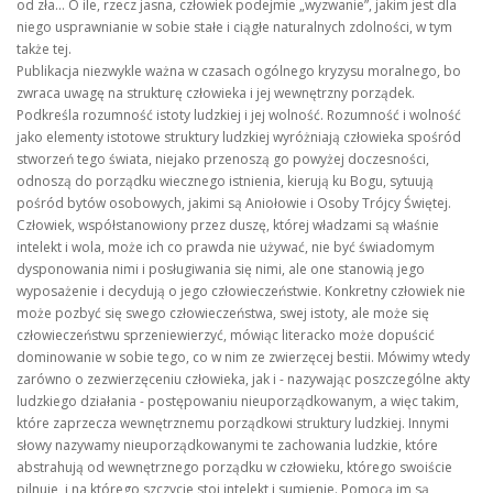
od zła… O ile, rzecz jasna, człowiek podejmie „wyzwanie”, jakim jest dla
niego usprawnianie w sobie stałe i ciągłe naturalnych zdolności, w tym
także tej.
Publikacja niezwykle ważna w czasach ogólnego kryzysu moralnego, bo
zwraca uwagę na strukturę człowieka i jej wewnętrzny porządek.
Podkreśla rozumność istoty ludzkiej i jej wolność. Rozumność i wolność
jako elementy istotowe struktury ludzkiej wyróżniają człowieka spośród
stworzeń tego świata, niejako przenoszą go powyżej doczesności,
odnoszą do porządku wiecznego istnienia, kierują ku Bogu, sytuują
pośród bytów osobowych, jakimi są Aniołowie i Osoby Trójcy Świętej.
Człowiek, współstanowiony przez duszę, której władzami są właśnie
intelekt i wola, może ich co prawda nie używać, nie być świadomym
dysponowania nimi i posługiwania się nimi, ale one stanowią jego
wyposażenie i decydują o jego człowieczeństwie. Konkretny człowiek nie
może pozbyć się swego człowieczeństwa, swej istoty, ale może się
człowieczeństwu sprzeniewierzyć, mówiąc literacko może dopuścić
dominowanie w sobie tego, co w nim ze zwierzęcej bestii. Mówimy wtedy
zarówno o zezwierzęceniu człowieka, jak i - nazywając poszczególne akty
ludzkiego działania - postępowaniu nieuporządkowanym, a więc takim,
które zaprzecza wewnętrznemu porządkowi struktury ludzkiej. Innymi
słowy nazywamy nieuporządkowanymi te zachowania ludzkie, które
abstrahują od wewnętrznego porządku w człowieku, którego swoiście
pilnuje, i na którego szczycie stoi intelekt i sumienie. Pomocą im są