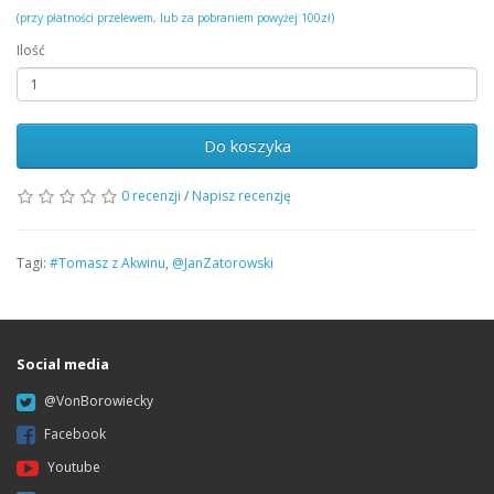
(przy płatności przelewem, lub za pobraniem powyżej 100zł)
Ilość
Do koszyka
0 recenzji
/
Napisz recenzję
Tagi:
#Tomasz z Akwinu
,
@JanZatorowski
Social media
@VonBorowiecky
Facebook
Youtube