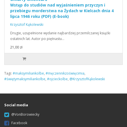
Wstęp do studiów nad wyjaśnieniem przyczyn i
przebiegu morderstwa na Żydach w Kielcach dnia 4
lipca 1946 roku (PDF) (E-book)
Krzysztof Kąkolewski
Drugie, uzupełnione wydanie najbardziej przemilczanej książki
ostatnich lat. Autor po piętnastu…
21,00 zł
Tagi:
#maksymiliankolbe
,
#męczennikzoświęcimia
,
#świętymaksymiliankolbe
,
#ojcieckolbe
,
@KrzysztofKąkolewski
Social media
@VonBorowiecky
Facebook