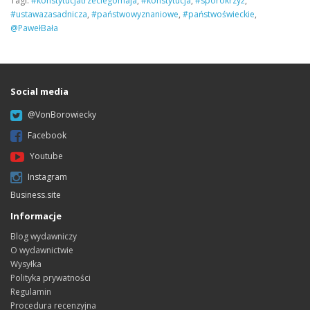
Tagi:
#konstytucjatrzeciegomaja
,
#konstytucja
,
#spórokrzyż
,
#ustawazasadnicza
,
#państwowyznaniowe
,
#państwoświeckie
,
@PawełBała
Social media
@VonBorowiecky
Facebook
Youtube
Instagram
Business.site
Informacje
Blog wydawniczy
O wydawnictwie
Wysyłka
Polityka prywatności
Regulamin
Procedura recenzyjna