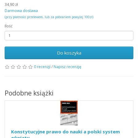
34,90 zł
Darmowa dostawa
(przy płatności przelewem, lub za pobraniem powyżej 100zł)
Ilość
Do koszyka
0 recenzji
/
Napisz recenzję
Podobne książki
Konstytucyjne prawo do nauki a polski system
oświaty