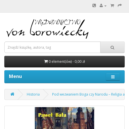
0 element(ów) - 0,00 zł
Menu
Historia
Pod wezwaniem Boga czy Narodu – Religia a ust